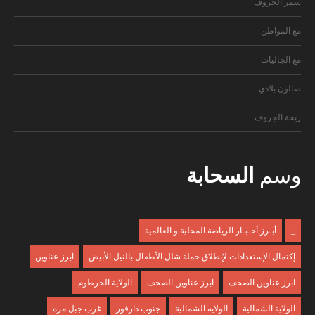
سمر الحروف
مع المواطن
مع الجاليات
صالون بلادي
ريحة الجروف
وسم
السحابة
_
أبـرز أخـبـار الرياضة المحلية و العالمية
إكتمال الإستعدادات لإنطلاق حملة شلل الأطفال بالنيل الأبيض
ابرز عناوين
ابرز عناوين الصحف
ابرز عناوين الصخف
الولاية الخرطوم
الولاية الشمالية
الولايه الشمالية
جنوب دارفور
غرب جبل مره