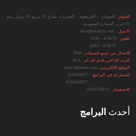
العنوان:
السودان – الخرطوم – العمارات شارع 29 مربع (9) منزل رقم
(5) غرب السفارة السعودية
الايميل :
info@beladifm.com
تلفون :
470679 - 0183
470678 - 0183
للاتصال من جميع الشبكات:
9606
التردد الإذاعي بلادي اف ام :
96.6
الموقع الإلكتروني:
www.beladifm.com
للمشاركة في البرامج :
0183470671
0183470675
للاستفسار :
0183470678
أحدث
البرامج