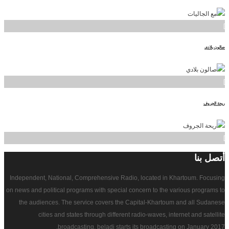
]
صالون بلادي
]
ريحة الجروف
]
أتصل
بنا
Independent, National, Comprehensive Radio, located in Khartoum. Focusing
on news and political programs with special concern to the various programs to
the audiences. The service covers the Capital-Khartoum and all Sudanese
cities and states through different radio-waves, internet and satellite
broadcasting. beladi starts its broadcasting on January 2017.