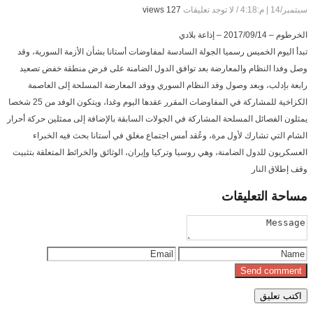
سبتمبر/14 | م:4:18
/
لا توجد تعليقات
127 views
الخرطوم – 2017/09/14 – إذاعة بلادي
تبدأ اليوم الخميس رسميا الجولة السادسة لمفاوضات أستانا بشأن الأزمة السورية، وقد
وصل وفدا النظام والمعارضة بعد توافق الدول الضامنة على فرض منطقة خفض تصعيد
رابعة بإدلب، وبعد وصول وفد النظام السوري ووفد المعارضة المسلحة إلى العاصمة
الكزاخية للمشاركة في المفاوضات المقرر عقدها اليوم وغدا، ويتكون الوفد من 25 شخصا
يمثلون الفصائل المسلحة المشاركة في الجولات السابقة بالإضافة إلى ممثلين حركة أحرار
الشام التي تشارك لأول مرة، وعُقد أمس اجتماع مغلق في أستانا بحث فيه الخبراء
العسكريون للدول الضامنة، وهي روسيا وتركيا وإيران، الوثائق والخرائط المتعلقة بتثبيت
وقف إطلاق النار
مساحة
التعليقات