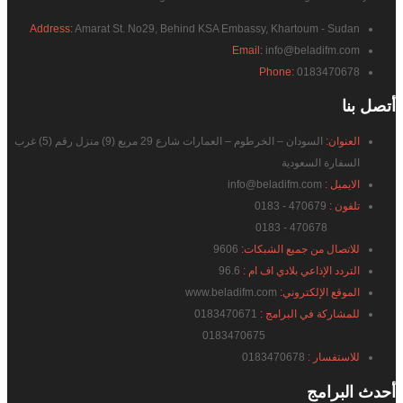
Address:
Amarat St. No29, Behind KSA Embassy, Khartoum - Sudan
Email:
info@beladifm.com
Phone:
0183470678
أتصل
بنا
العنوان:
السودان – الخرطوم – العمارات شارع 29 مربع (9) منزل رقم (5) غرب
السفارة السعودية
الايميل :
info@beladifm.com
تلفون :
470679 - 0183
470678 - 0183
للاتصال من جميع الشبكات:
9606
التردد الإذاعي بلادي اف ام :
96.6
الموقع الإلكتروني:
www.beladifm.com
للمشاركة في البرامج :
0183470671
0183470675
للاستفسار :
0183470678
أحدث
البرامج