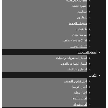
الطيران في بلادي
خطوة جديدة
سواسية
غنوا لهم
منوعات الجمعة
يلا شباب
صالون بلادي
Let’s Have a Chat
كل البرامج …
أسعار المنتجات
اسعار الخضروات والفواكة
أسعار العملات والذهب
أسعار مواد البناء
الأخبار
ابرز عناوين الصحف
أخبار أفريقيا
أخبار محلية
أخبار عالمية
أخبار عاجلة