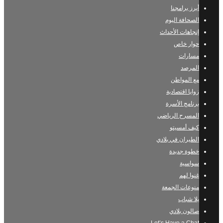
أبرز برامجنا
الصحافة اليوم
إتجاهات الأحداث
حوار خاص
مسارات
المرصد
مع المواطن
زوايا اقتصادية
برنامج الأسرة
المسرح الرياضي
كيف أمسيتو
الطيران في بلادي
خطوة جديدة
سواسية
غنوا لهم
منوعات الجمعة
يلا شباب
صالون بلادي