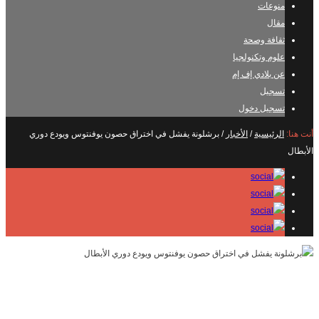
منوعات
مقال
ثقافة وصحة
علوم وتكنولجيا
عن بلادي إف إم
تسجيل
تسجيل دخول
أنت هنا:
الرئيسية
/
الأخبار
/
برشلونة يفشل في اختراق حصون يوفنتوس ويودع دوري
الأبطال