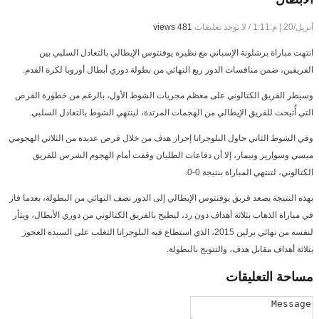
أبريل/20 | م:1:11
/
لا توجد تعليقات
481 views
انتهت مباراة برشلونة الإسباني مع نظيره يوفنتوس الإيطالي بالتعادل السلبي بين
الفريقين، ضمن منافسات الدور ربع النهائي من بطولة دوري أبطال أوروبا لكرة القدم.
وسيطر الفريق الكتالوني على معظم مجريات الشوط الأول، بالرغم من خطورة الفرص
التي أُتيحت للفريق الإيطالي من الهجمات المرتدة، لينتهي الشوط بالتعادل السلبي.
وفي الشوط الثاني حاول البلوجرانا إحراز هدف من خلال فرص عديدة من الثلاثي الهجومي
ميسي وسواريز ونيمار، إلا أن دفاعات الطليان وقفت أمام الهجوم الشرس للفريق
الكتالوني، لتنتهي المباراة بنتيجة 0-0.
بهذه النتيجة يصعد فريق يوفنتوس الإيطالي إلى الدور نصف النهائي من البطولة، بعدما فاز
في مباراة الذهاب بثلاثة أهداف دون رد، ليطيح بالفريق الكتالوني من دوري الأبطال، ويثأر
لنفسه من نهائي برلين 2015، الذي استطاع فيه البلوجرانا التغلب على السيدة العجوز
بثلاثة أهداف مقابل هدف، والتتويج بالبطولة.
مساحة
التعليقات