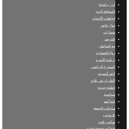
أبرز برامجنا
الصحافة اليوم
إتجاهات الأحداث
حوار خاص
مسارات
المرصد
مع المواطن
زوايا اقتصادية
برنامج الأسرة
المسرح الرياضي
كيف أمسيتو
الطيران في بلادي
خطوة جديدة
سواسية
غنوا لهم
منوعات الجمعة
يلا شباب
صالون بلادي