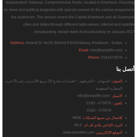
Independent, National, Comprehensive Radio, located in Khartoum. Focusing
on news and political programs with special concern to the various programs to
the audiences. The service covers the Capital-Khartoum and all Sudanese
cities and states through different radio-waves, internet and satellite
broadcasting. beladi starts its broadcasting on January 2017.
Address:
Amarat St. No29, Behind KSA Embassy, Khartoum - Sudan
Email:
info@beladifm.com
Phone:
0183470678
أتصل
بنا
العنوان:
السودان – الخرطوم – العمارات شارع 29 مربع (9) منزل رقم (5) غرب
السفارة السعودية
الايميل :
info@beladifm.com
تلفون :
470679 - 0183
470678 - 0183
للاتصال من جميع الشبكات:
9606
التردد الإذاعي بلادي اف ام :
96.6
الموقع الإلكتروني:
www.beladifm.com