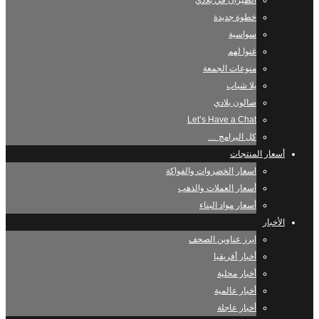
الطيران في بلادي
خطوة جديدة
سواسية
غنوا لهم
منوعات الجمعة
يلا شباب
صالون بلادي
Let’s Have a Chat
كل البرامج …
أسعار المنتجات
اسعار الخضروات والفواكة
أسعار العملات والذهب
أسعار مواد البناء
الأخبار
ابرز عناوين الصحف
أخبار أفريقيا
أخبار محلية
أخبار عالمية
أخبار عاجلة