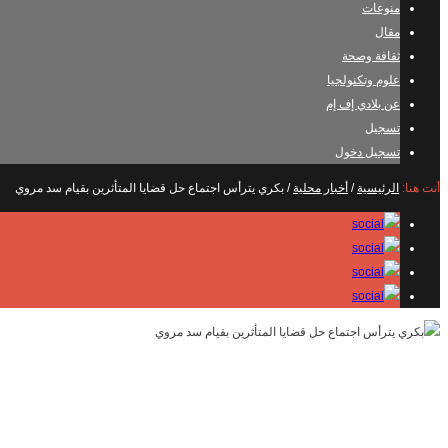
منوعات
مقال
ثقافة وصحة
علوم وتكنولجيا
عن بلادي إف إم
تسجيل
تسجيل دخول
أنت هنا:
الرئيسية
/
أخبار محلية
/
بكري يترأس اجتماع حل قضايا المتأثرين بقيام سد مروي