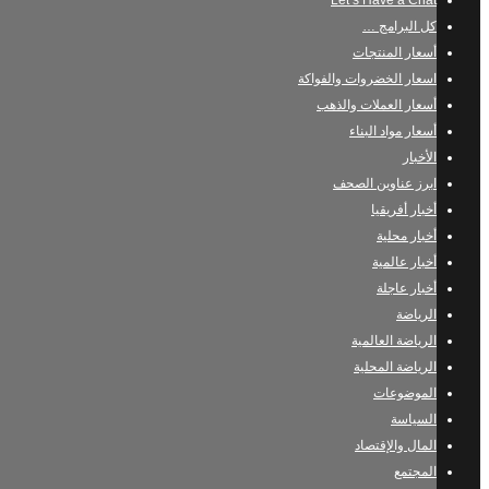
Let’s Have a Chat
كل البرامج …
أسعار المنتجات
اسعار الخضروات والفواكة
أسعار العملات والذهب
أسعار مواد البناء
الأخبار
ابرز عناوين الصحف
أخبار أفريقيا
أخبار محلية
أخبار عالمية
أخبار عاجلة
الرياضة
الرياضة العالمية
الرياضة المحلية
الموضوعات
السياسة
المال والإقتصاد
المجتمع