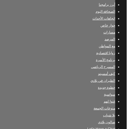
أبرز برامجنا
الصحافة اليوم
إتجاهات الأحداث
حوار خاص
مسارات
المرصد
مع المواطن
زوايا اقتصادية
برنامج الأسرة
المسرح الرياضي
كيف أمسيتو
الطيران في بلادي
خطوة جديدة
سواسية
غنوا لهم
منوعات الجمعة
يلا شباب
صالون بلادي