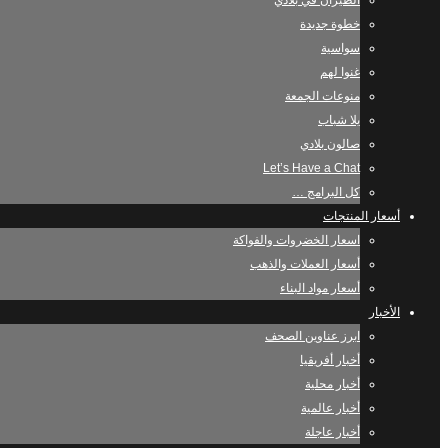
الطيران في بلادي
خطوة جديدة
سواسية
غنوا لهم
منوعات الجمعة
يلا شباب
صالون بلادي
Let’s Have a Chat
كل البرامج …
أسعار المنتجات
اسعار الخضروات والفواكة
أسعار العملات والذهب
أسعار مواد البناء
الأخبار
ابرز عناوين الصحف
أخبار أفريقيا
أخبار محلية
أخبار عالمية
أخبار عاجلة