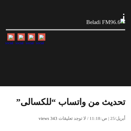
i
تحديث من واتساب “للكسالى”
أبريل/25 | ص:11:18
/
لا توجد تعليقات
343 views