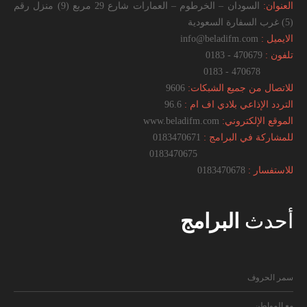
العنوان:
السودان – الخرطوم – العمارات شارع 29 مربع (9) منزل رقم
(5) غرب السفارة السعودية
الايميل :
info@beladifm.com
تلفون :
470679 - 0183
470678 - 0183
للاتصال من جميع الشبكات:
9606
التردد الإذاعي بلادي اف ام :
96.6
الموقع الإلكتروني:
www.beladifm.com
للمشاركة في البرامج :
0183470671
0183470675
للاستفسار :
0183470678
أحدث
البرامج
سمر الحروف
مع المواطن