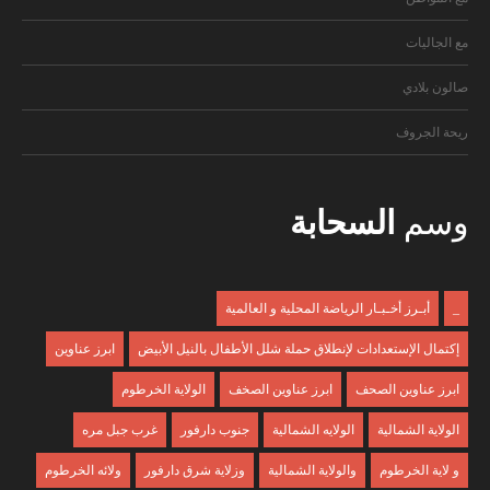
مع الجاليات
صالون بلادي
ريحة الجروف
وسم
السحابة
_
أبـرز أخـبـار الرياضة المحلية و العالمية
إكتمال الإستعدادات لإنطلاق حملة شلل الأطفال بالنيل الأبيض
ابرز عناوين
ابرز عناوين الصحف
ابرز عناوين الصخف
الولاية الخرطوم
الولاية الشمالية
الولايه الشمالية
جنوب دارفور
غرب جبل مره
و لاية الخرطوم
والولاية الشمالية
وزلاية شرق دارفور
ولائه الخرطوم