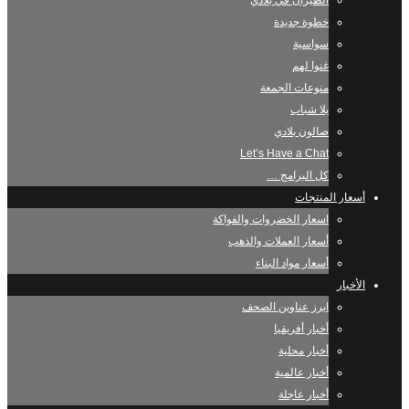
الطيران في بلادي
خطوة جديدة
سواسية
غنوا لهم
منوعات الجمعة
يلا شباب
صالون بلادي
Let’s Have a Chat
كل البرامج …
أسعار المنتجات
اسعار الخضروات والفواكة
أسعار العملات والذهب
أسعار مواد البناء
الأخبار
ابرز عناوين الصحف
أخبار أفريقيا
أخبار محلية
أخبار عالمية
أخبار عاجلة