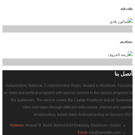
صالون بلادي
]
ريحة الجروف
]
أتصل
بنا
Independent, National, Comprehensive Radio, located in Khartoum. Focusing
on news and political programs with special concern to the various programs to
the audiences. The service covers the Capital-Khartoum and all Sudanese
cities and states through different radio-waves, internet and satellite
broadcasting. beladi starts its broadcasting on January 2017.
Address:
Amarat St. No29, Behind KSA Embassy, Khartoum - Sudan
Email:
info@beladifm.com