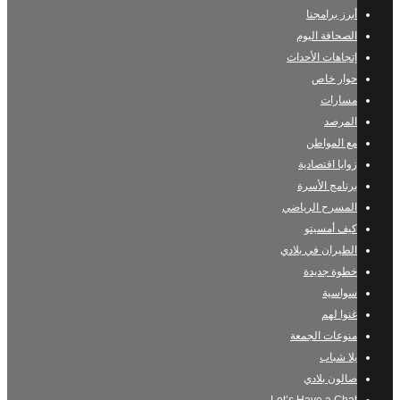
أبرز برامجنا
الصحافة اليوم
إتجاهات الأحداث
حوار خاص
مسارات
المرصد
مع المواطن
زوايا اقتصادية
برنامج الأسرة
المسرح الرياضي
كيف أمسيتو
الطيران في بلادي
خطوة جديدة
سواسية
غنوا لهم
منوعات الجمعة
يلا شباب
صالون بلادي