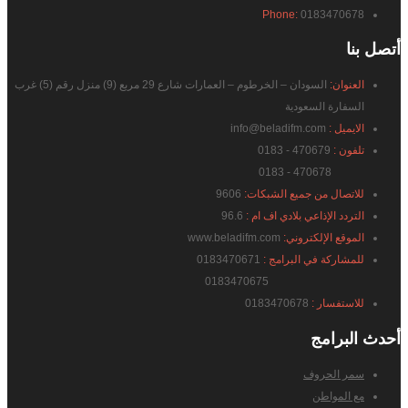
Phone:
0183470678
أتصل
بنا
العنوان:
السودان – الخرطوم – العمارات شارع 29 مربع (9) منزل رقم (5) غرب
السفارة السعودية
الايميل :
info@beladifm.com
تلفون :
470679 - 0183
470678 - 0183
للاتصال من جميع الشبكات:
9606
التردد الإذاعي بلادي اف ام :
96.6
الموقع الإلكتروني:
www.beladifm.com
للمشاركة في البرامج :
0183470671
0183470675
للاستفسار :
0183470678
أحدث
البرامج
سمر الحروف
مع المواطن