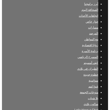
أبرز برامجنا
الصحافة اليوم
إتجاهات الأحداث
حوار خاص
مسارات
المرصد
مع المواطن
زوايا اقتصادية
برنامج الأسرة
المسرح الرياضي
كيف أمسيتو
الطيران في بلادي
خطوة جديدة
سواسية
غنوا لهم
منوعات الجمعة
يلا شباب
صالون بلادي