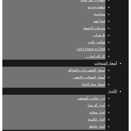
الطيران في بلادي
خطوة جديدة
سواسية
غنوا لهم
منوعات الجمعة
يلا شباب
صالون بلادي
Let’s Have a Chat
كل البرامج …
أسعار المنتجات
اسعار الخضروات والفواكة
أسعار العملات والذهب
أسعار مواد البناء
الأخبار
ابرز عناوين الصحف
أخبار أفريقيا
أخبار محلية
أخبار عالمية
أخبار عاجلة