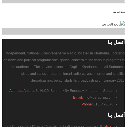
]
ريحة الجروف
]
أتصل
بنا
Independent, National, Comprehensive Radio, located in Khartoum. Focusing
on news and political programs with special concern to the various programs to
the audiences. The service covers the Capital-Khartoum and all Sudanese
cities and states through different radio-waves, internet and satellite
broadcasting. beladi starts its broadcasting on January 2017.
Address:
Amarat St. No29, Behind KSA Embassy, Khartoum - Sudan
Email:
info@beladifm.com
Phone:
0183470678
أتصل
بنا
العنوان:
السودان – الخرطوم – العمارات شارع 29 مربع (9) منزل رقم (5) غرب