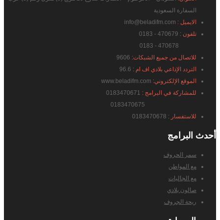
السفارة السعودية
الايميل :
info@beladifm.com
تلفون :
470679 - 0183
470678 - 0183
للاتصال من جميع الشبكات:
9606
التردد الإذاعي بلادي اف ام :
96.6
الموقع الإلكتروني:
www.beladifm.com
للمشاركة في البرامج :
0183470671
0183470675
للاستفسار :
0183470678
أحدث
البرامج
سمر الحروف
مع المواطن
مع الجاليات
صالون بلادي
ريحة الجروف