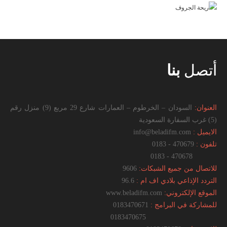
أتصل
بنا
العنوان:
السودان – الخرطوم – العمارات شارع 29 مربع (9) منزل رقم
(5) غرب السفارة السعودية
الايميل :
info@beladifm.com
تلفون :
470679 - 0183
470678 - 0183
للاتصال من جميع الشبكات:
9606
التردد الإذاعي بلادي اف ام :
96.6
الموقع الإلكتروني:
www.beladifm.com
للمشاركة في البرامج :
0183470671
0183470675