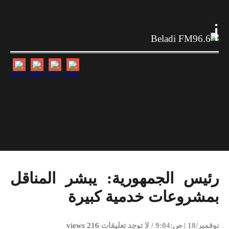
i
رئيس الجمهورية: يبشر المناقل
بمشروعات خدمية كبيرة
نوفمبر/18 | ص:9:04
/
لا توجد تعليقات
216 views