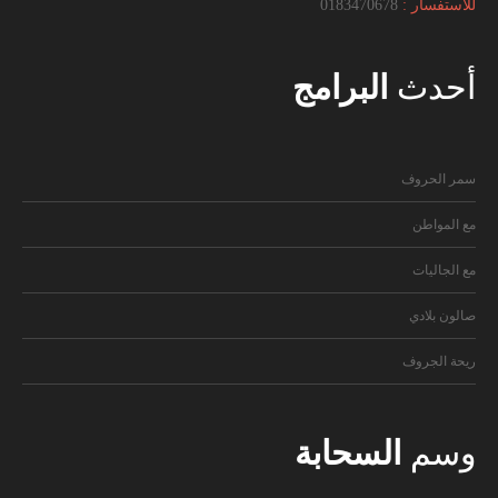
للاستفسار :
0183470678
أحدث
البرامج
سمر الحروف
مع المواطن
مع الجاليات
صالون بلادي
ريحة الجروف
وسم
السحابة