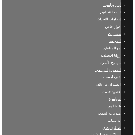
أبرز برامجنا
الصحافة اليوم
إتجاهات الأحداث
حوار خاص
مسارات
المرصد
مع المواطن
زوايا اقتصادية
برنامج الأسرة
المسرح الرياضي
كيف أمسيتو
الطيران في بلادي
خطوة جديدة
سواسية
غنوا لهم
منوعات الجمعة
يلا شباب
صالون بلادي