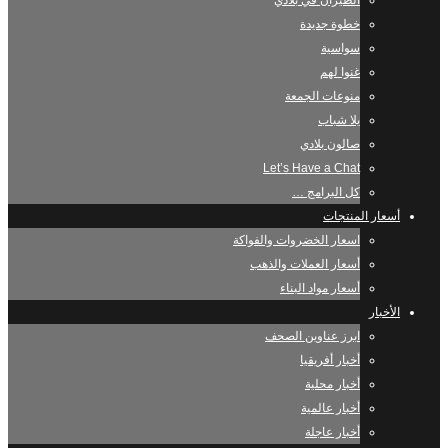
الطيران في بلادي
خطوة جديدة
سواسية
غنوا لهم
منوعات الجمعة
يلا شباب
صالون بلادي
Let’s Have a Chat
كل البرامج …
أسعار المنتجات
اسعار الخضروات والفواكة
أسعار العملات والذهب
أسعار مواد البناء
الأخبار
ابرز عناوين الصحف
أخبار أفريقيا
أخبار محلية
أخبار عالمية
أخبار عاجلة