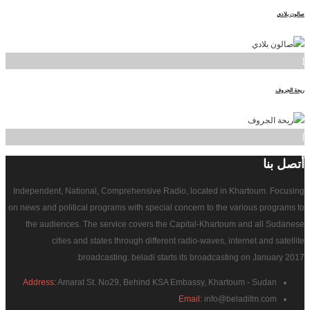
صالون بلادي
]
ريحة الجروف
]
أتصل
بنا
Independent, National, Comprehensive Radio, located in Khartoum. Focusing
on news and political programs with special concern to the various programs to
the audiences. The service covers the Capital-Khartoum and all Sudanese
cities and states through different radio-waves, internet and satellite
broadcasting. beladi starts its broadcasting on January 2017.
Address:
Amarat St. No29, Behind KSA Embassy, Khartoum - Sudan
Email:
info@beladifm.com