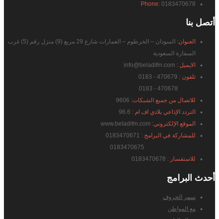
Phone:
0183470678
أتصل
بنا
العنوان:
السودان – الخرطوم – العمارات شارع 29 مربع (9) منزل رقم (5) غرب
السفارة السعودية
الايميل :
info@beladifm.com
تلفون :
470679 - 0183
470678 - 0183
للاتصال من جميع الشبكات:
9606
التردد الإذاعي بلادي اف ام :
96.6
الموقع الإلكتروني:
www.beladifm.com
للمشاركة في البرامج :
0183470671
0183470675
للاستفسار :
0183470678
أحدث
البرامج
سمر الحروف
مع المواطن