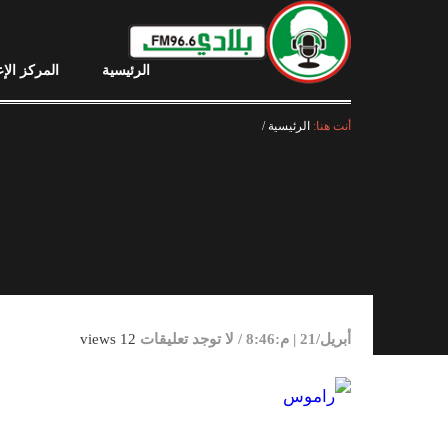
الرئيسية
المركز الإ
أنت هنا:
الرئيسية
/
أبريل/21 | م:8:46
/
لا توجد تعليقات
12 views