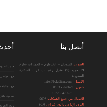
أتصل
بنا
أحد
العنوان:
السودان – الخرطوم – العمارات شارع
سمر الحرو
29 مربع (9) منزل رقم (5) غرب السفارة
السعودية
مع المواطن
الايميل :
info@beladifm.com
مع الجاليات
تلفون :
470679 - 0183
470678 - 0183
صالون بلادي
للاتصال من جميع الشبكات:
9606
التردد الإذاعي بلادي اف ام :
96.6
ريحة الجرو