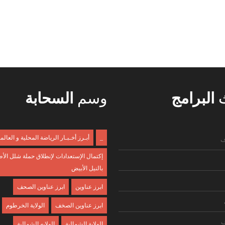
ث
البرامج
وسم
السحابة
_
أبـرز أخـبـار الرياضة المحلية و العالم
ف
إكتمال الإستعدادات لإنطلاق حملة شلل الأ
بالنيل الأبيض
ابرز عناوين
ابرز عناوين الصحف
ابرز عناوين الصخف
الولاية الخرطوم
ف
الولاية الشمالية
الولايه الشمالية