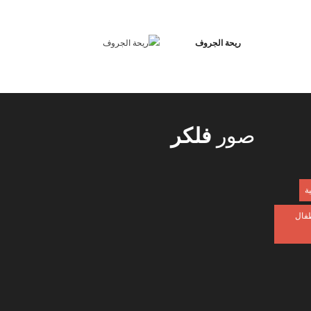
ريحة الجروف
صور
فلكر
ية
طفال