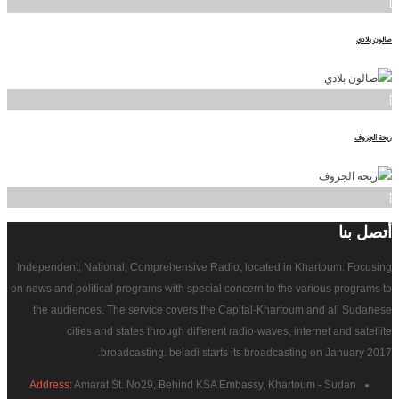
]
صالون بلادي
]
ريحة الجروف
]
أتصل
بنا
Independent, National, Comprehensive Radio, located in Khartoum. Focusing
on news and political programs with special concern to the various programs to
the audiences. The service covers the Capital-Khartoum and all Sudanese
cities and states through different radio-waves, internet and satellite
broadcasting. beladi starts its broadcasting on January 2017.
Address:
Amarat St. No29, Behind KSA Embassy, Khartoum - Sudan