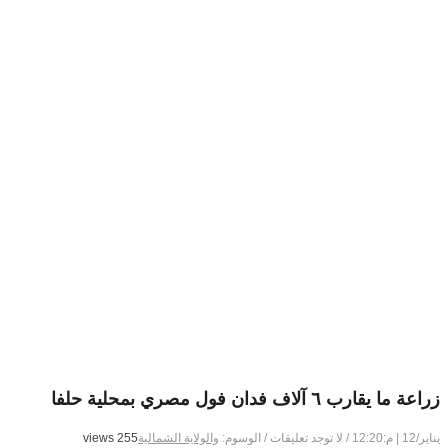
زراعة ما يقارب ٦ آلاف فدان فول مصري بمحلية حلفا
يناير/12 | م:12:20
/
لا توجد تعليقات
/
الوسوم:
والولاية الشمالية
255 views