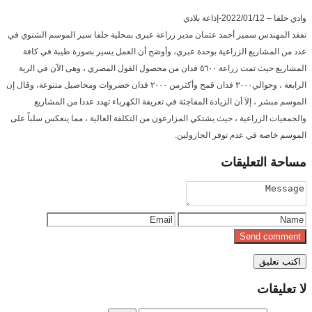
وادي حلفا – 2022/01/12-إذاعة بلادي
تفقد المهندس سمير أحمد عثمان مدير زراعة عبرى بمحلية حلفا سير الموسم الشتوي في
عدد من المشاريع الزراعية بوحدة عبري، وأوضح أن العمل يسير بصورة طيبة في كافة
المشاريع حيث تمت زراعة ٥٦٠٠ فدان من محصول الفول المصري ، وهى الآن في الرية
الرابعة ، وحوالي٣٠٠٠ فدان قمح وأكثرمن ٢٠٠٠ فدان خضروات ومحاصيل متنوعة، وقال إن
الموسم مبشر ، إلاَ أن الزيادة المفاجئة في تعريفة الكهرباء تهدد عددا من المشاريع
والجمعيات الزراعية ، حيث يشتكي المزارعون من التكلفة العالية ، مما ينعكس سلباً على
الموسم خاصة في عدم توفر الجازولين.
مساحة
التعليقات
لا
تعليقات