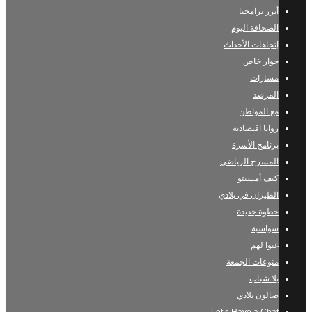
أبرز برامجنا
الصحافة اليوم
إتجاهات الأحداث
حوار خاص
مسارات
المرصد
مع المواطن
زوايا اقتصادية
برنامج الأسرة
المسرح الرياضي
كيف أمسيتو
الطيران في بلادي
خطوة جديدة
سواسية
غنوا لهم
منوعات الجمعة
يلا شباب
صالون بلادي