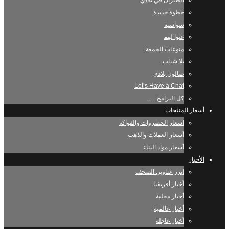
الطيران في بلادي
خطوة جديدة
سواسية
غنوا لهم
منوعات الجمعة
يلا شباب
صالون بلادي
Let’s Have a Chat
كل البرامج …
أسعار المنتجات
اسعار الخضروات والفواكة
أسعار العملات والذهب
أسعار مواد البناء
الأخبار
ابرز عناوين الصحف
أخبار أفريقيا
أخبار محلية
أخبار عالمية
أخبار عاجلة