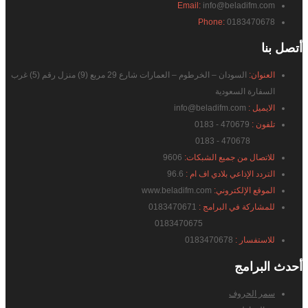
Email:
info@beladifm.com
Phone:
0183470678
أتصل
بنا
العنوان:
السودان – الخرطوم – العمارات شارع 29 مربع (9) منزل رقم (5) غرب
السفارة السعودية
الايميل :
info@beladifm.com
تلفون :
470679 - 0183
470678 - 0183
للاتصال من جميع الشبكات:
9606
التردد الإذاعي بلادي اف ام :
96.6
الموقع الإلكتروني:
www.beladifm.com
للمشاركة في البرامج :
0183470671
0183470675
للاستفسار :
0183470678
أحدث
البرامج
سمر الحروف