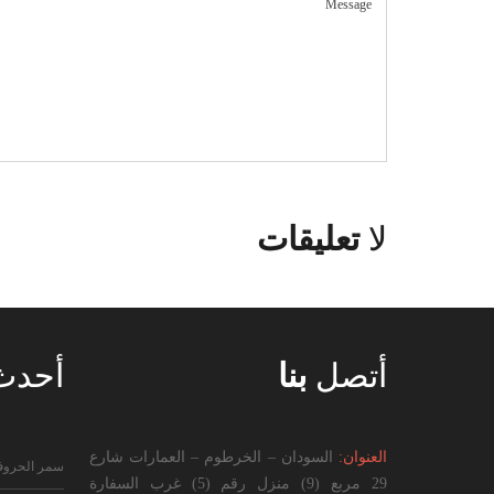
لا
تعليقات
أتصل
بنا
أحد
العنوان:
السودان – الخرطوم – العمارات شارع
سمر الحرو
29 مربع (9) منزل رقم (5) غرب السفارة