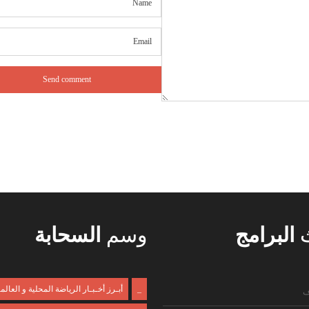
ث
البرامج
وسم
السحابة
_
أبـرز أخـبـار الرياضة المحلية و العالم
ف