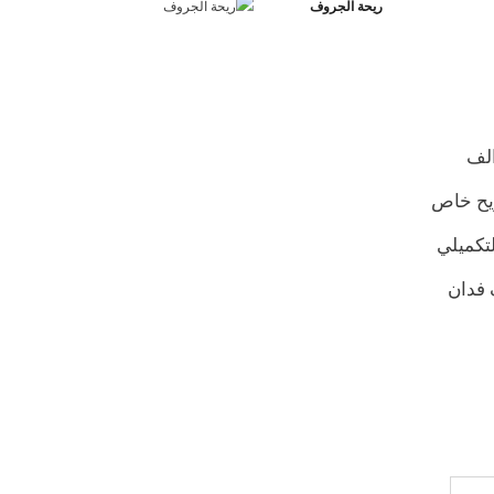
ريحة الجروف
الف
ريح خاص
لتكميلي
 فدان