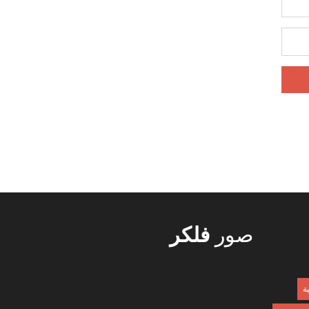
صور
فلكر
ية