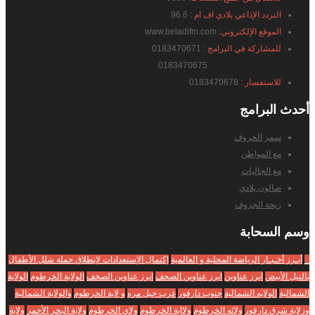
التردد الإذاعي بلادي اف ام :
96.6
الموقع الإلكتروني:
www.beladifm.com
للمشاركة في البرامج :
0183470671
0183470675
للاستفسار :
0183470678
أحدث
البرامج
سمر الحروف
مع المواطن
مع الجاليات
صالون بلادي
ريحة الجروف
وسم
السحابة
_
أبـرز أخـبـار الرياضة المحلية و العالمية
إكتمال الإستعدادات لإنطلاق حملة شلل الأطفال
بالنيل الأبيض
ابرز عناوين
ابرز عناوين الصحف
ابرز عناوين الصخف
الولاية الخرطوم
الولاية
الشمالية
الولايه الشمالية
جنوب دارفور
غرب جبل مره
و لاية الخرطوم
والولاية الشمالية
وزلاية شرق دارفور
ولائه الخرطوم
ولااية الخرطوم
ولاي الخرطوم
ولاية البحر الأحمر
ولاية