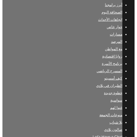
أبرز برامجنا
الصحافة اليوم
إتجاهات الأحداث
حوار خاص
مسارات
المرصد
مع المواطن
زوايا اقتصادية
برنامج الأسرة
المسرح الرياضي
كيف أمسيتو
الطيران في بلادي
خطوة جديدة
سواسية
غنوا لهم
منوعات الجمعة
يلا شباب
صالون بلادي