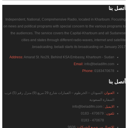
أتصل
بنا
Independent, National, Comprehensive Radio, located in Khartoum. Focusing
on news and political programs with special concern to the various programs to
the audiences. The service covers the Capital-Khartoum and all Sudanese
cities and states through different radio-waves, internet and satellite
broadcasting. beladi starts its broadcasting on January 2017.
Address:
Amarat St. No29, Behind KSA Embassy, Khartoum - Sudan
Email:
info@beladifm.com
Phone:
0183470678
أتصل
بنا
العنوان:
السودان – الخرطوم – العمارات شارع 29 مربع (9) منزل رقم (5) غرب
السفارة السعودية
الايميل :
info@beladifm.com
تلفون :
470679 - 0183
470678 - 0183
للاتصال من جميع الشبكات:
9606