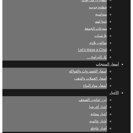
الطيران في بلادي
خطوة جديدة
سواسية
غنوا لهم
منوعات الجمعة
يلا شباب
صالون بلادي
Let’s Have a Chat
كل البرامج …
أسعار المنتجات
اسعار الخضروات والفواكة
أسعار العملات والذهب
أسعار مواد البناء
الأخبار
ابرز عناوين الصحف
أخبار أفريقيا
أخبار محلية
أخبار عالمية
أخبار عاجلة