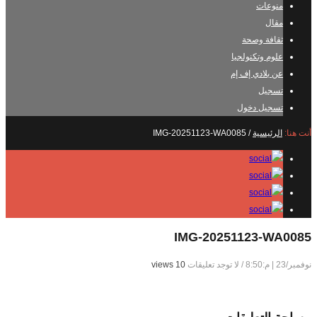
منوعات
مقال
ثقافة وصحة
علوم وتكنولجيا
عن بلادي إف إم
تسجيل
تسجيل دخول
أنت هنا:
الرئيسية
/
IMG-20251123-WA0085
IMG-20251123-WA0085
نوفمبر/23 | م:8:50
/
لا توجد تعليقات
10 views