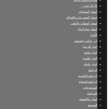
Let’s Have a Chat
كل البرامج …
أسعار المنتجات
اسعار الخضروات والفواكة
أسعار العملات والذهب
أسعار مواد البناء
الأخبار
ابرز عناوين الصحف
أخبار أفريقيا
أخبار محلية
أخبار عالمية
أخبار عاجلة
الرياضة
الرياضة العالمية
الرياضة المحلية
الموضوعات
السياسة
المال والإقتصاد
المجتمع