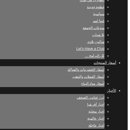
الطيران في بلادي
خطوة جديدة
سواسية
غنوا لهم
منوعات الجمعة
يلا شباب
صالون بلادي
Let’s Have a Chat
كل البرامج …
أسعار المنتجات
اسعار الخضروات والفواكة
أسعار العملات والذهب
أسعار مواد البناء
الأخبار
ابرز عناوين الصحف
أخبار أفريقيا
أخبار محلية
أخبار عالمية
أخبار عاجلة