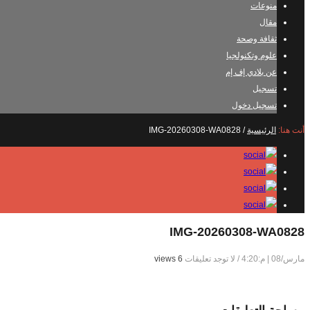
منوعات
مقال
ثقافة وصحة
علوم وتكنولجيا
عن بلادي إف إم
تسجيل
تسجيل دخول
أنت هنا:
الرئيسية
/
IMG-20260308-WA0828
IMG-20260308-WA0828
مارس/08 | م:4:20
/
لا توجد تعليقات
6 views