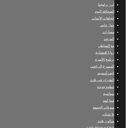
أبرز برامجنا
الصحافة اليوم
إتجاهات الأحداث
حوار خاص
مسارات
المرصد
مع المواطن
زوايا اقتصادية
برنامج الأسرة
المسرح الرياضي
كيف أمسيتو
الطيران في بلادي
خطوة جديدة
سواسية
غنوا لهم
منوعات الجمعة
يلا شباب
صالون بلادي