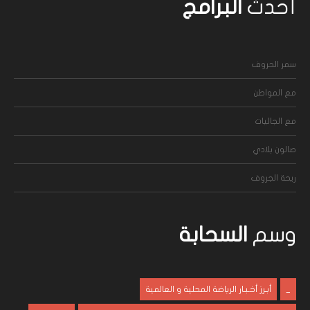
أحدث
البرامج
سمر الحروف
مع المواطن
مع الجاليات
صالون بلادي
ريحة الجروف
وسم
السحابة
_
أبـرز أخـبـار الرياضة المحلية و العالمية