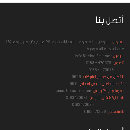
أتصل
بنا
العنوان:
السودان – الخرطوم – العمارات شارع 29 مربع (9) منزل رقم (5)
غرب السفارة السعودية
الايميل :
info@beladifm.com
تلفون :
470679 - 0183
470678 - 0183
للاتصال من جميع الشبكات:
9606
التردد الإذاعي بلادي اف ام :
96.6
الموقع الإلكتروني:
www.beladifm.com
للمشاركة في البرامج :
0183470671
0183470675
للاستفسار :
0183470678