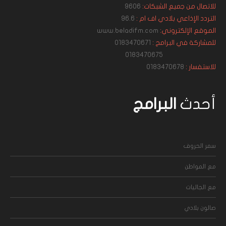
للاتصال من جميع الشبكات:
9606
التردد الإذاعي بلادي اف ام :
96.6
الموقع الإلكتروني:
www.beladifm.com
للمشاركة في البرامج :
0183470671
0183470675
للاستفسار :
0183470678
أحدث
البرامج
سمر الحروف
مع المواطن
مع الجاليات
صالون بلادي