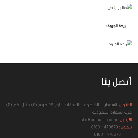
ريحة الجروف
أتصل
بنا
العنوان:
السودان – الخرطوم – العمارات شارع 29 مربع (9) منزل رقم (5)
غرب السفارة السعودية
الايميل :
info@beladifm.com
تلفون :
470679 - 0183
470678 - 0183