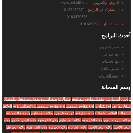
الموقع الإلكتروني:
www.beladifm.com
للمشاركة في البرامج :
0183470671
0183470675
للاستفسار :
0183470678
أحدث
البرامج
سمر الحروف
مع المواطن
مع الجاليات
صالون بلادي
ريحة الجروف
وسم
السحابة
_
أبـرز أخـبـار الرياضة المحلية و العالمية
إكتمال الإستعدادات لإنطلاق حملة شلل الأطفال
بالنيل الأبيض
ابرز عناوين
ابرز عناوين الصحف
ابرز عناوين الصخف
الولاية الخرطوم
الولاية
الشمالية
الولايه الشمالية
جنوب دارفور
غرب جبل مره
و لاية الخرطوم
والولاية الشمالية
وزلاية شرق دارفور
ولائه الخرطوم
ولااية الخرطوم
ولاي الخرطوم
ولاية البحر الأحمر
ولاية
البحر الاحمر
ولاية البحرالاحمر
ولاية الجزبرة
ولاية الجزيرة
ولاية الخر طوم
ولاية الخرطو