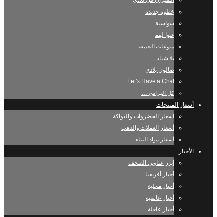
الطيران في بلادي
خطوة جديدة
سواسية
غنوا لهم
منوعات الجمعة
يلا شباب
صالون بلادي
Let’s Have a Chat
كل البرامج …
أسعار المنتجات
اسعار الخضروات والفواكة
أسعار العملات والذهب
أسعار مواد البناء
الأخبار
ابرز عناوين الصحف
أخبار أفريقيا
أخبار محلية
أخبار عالمية
أخبار عاجلة