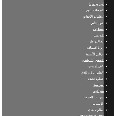
أبرز برامجنا
الصحافة اليوم
إتجاهات الأحداث
حوار خاص
مسارات
المرصد
مع المواطن
زوايا اقتصادية
برنامج الأسرة
المسرح الرياضي
كيف أمسيتو
الطيران في بلادي
خطوة جديدة
سواسية
غنوا لهم
منوعات الجمعة
يلا شباب
صالون بلادي