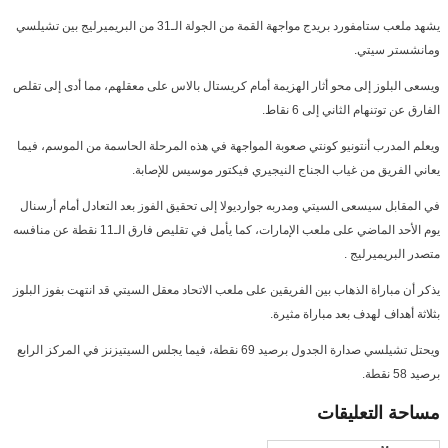
يشهد ملعب ستامفورد بريدج مواجهة القمة من الجولة الـ31 من البريميرليج بين تشيلسي
ومانشستر سيتي.
ويسعى البلوز إلى محو أثار الهزيمة أمام كريستال بالاس على معقلهم، مما أدى إلى تقلص
الفارق عن توتنهام الثاني إلى 6 نقاط.
ويعلم المدرب أنتونيو كونتي صعوبة المواجهة في هذه المرحلة الحاسمة من الموسم، فيما
يعاني الفريق من غياب الجناج النيجيري فيكتور موسيس للإصابة.
في المقابل سيسعى السيتي ومدربه جوارديولا إلى تحقيق الفوز بعد التعادل أمام أرسنال
يوم الأحد الماضي على ملعب الإمارات، كما يأمل في تقليص فارق الـ11 نقطة عن منافسه
متصدر البريميرليج .
يذكر أن مباراة الذهاب بين الفريقين على ملعب الاتحاد معقل السيتي قد انتهت بفوز البلوز
بثلاثة أهداف لهدف بعد مباراة مثيرة.
ويحتل تشيلسي صدارة الجدول برصيد 69 نقطة، فيما يجلس السيتيزنز في المركز الرابع
برصيد 58 نقطة.
مساحة
التعليقات