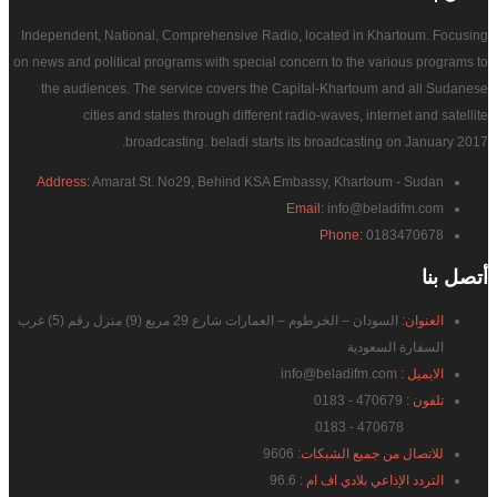
Independent, National, Comprehensive Radio, located in Khartoum. Focusing
on news and political programs with special concern to the various programs to
the audiences. The service covers the Capital-Khartoum and all Sudanese
cities and states through different radio-waves, internet and satellite
broadcasting. beladi starts its broadcasting on January 2017.
Address:
Amarat St. No29, Behind KSA Embassy, Khartoum - Sudan
Email:
info@beladifm.com
Phone:
0183470678
أتصل
بنا
العنوان:
السودان – الخرطوم – العمارات شارع 29 مربع (9) منزل رقم (5) غرب
السفارة السعودية
الايميل :
info@beladifm.com
تلفون :
470679 - 0183
470678 - 0183
للاتصال من جميع الشبكات:
9606
التردد الإذاعي بلادي اف ام :
96.6