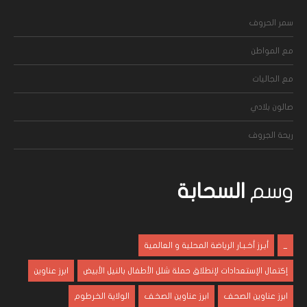
سمر الحروف
مع المواطن
مع الجاليات
صالون بلادي
ريحة الجروف
وسم
السحابة
_
أبـرز أخـبـار الرياضة المحلية و العالمية
إكتمال الإستعدادات لإنطلاق حملة شلل الأطفال بالنيل الأبيض
ابرز عناوين
ابرز عناوين الصحف
ابرز عناوين الصخف
الولاية الخرطوم