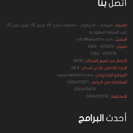
أتصل
بنا
العنوان:
السودان – الخرطوم – العمارات شارع 29 مربع (9) منزل رقم (5)
غرب السفارة السعودية
الايميل :
info@beladifm.com
تلفون :
470679 - 0183
470678 - 0183
للاتصال من جميع الشبكات:
9606
التردد الإذاعي بلادي اف ام :
96.6
الموقع الإلكتروني:
www.beladifm.com
للمشاركة في البرامج :
0183470671
0183470675
للاستفسار :
0183470678
أحدث
البرامج