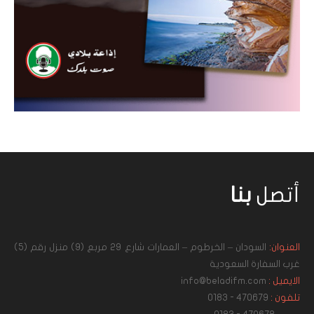
أتصل
بنا
العنوان:
السودان – الخرطوم – العمارات شارع 29 مربع (9) منزل رقم (5)
غرب السفارة السعودية
الايميل :
info@beladifm.com
تلفون :
470679 - 0183