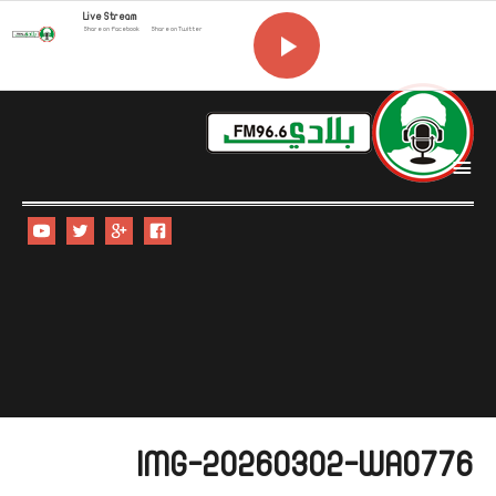
Live Stream
Share on Facebook
Share on Twitter
i
IMG-20260302-WA0776