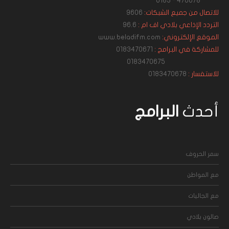
470678 - 0183
للاتصال من جميع الشبكات:
9606
التردد الإذاعي بلادي اف ام :
96.6
الموقع الإلكتروني:
www.beladifm.com
للمشاركة في البرامج :
0183470671
0183470675
للاستفسار :
0183470678
أحدث
البرامج
سمر الحروف
مع المواطن
مع الجاليات
صالون بلادي