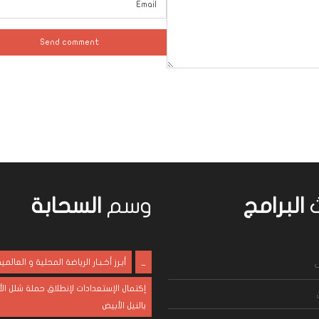
ث
البرامج
وسم
السحابة
_
أبـرز أخـبـار الرياضة المحلية و العالمي
ف
إكتمال الإستعدادات لإنطلاق حملة شلل ال
بالنيل الأبيض