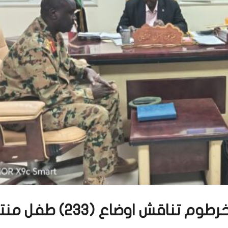
ناقش اوضاع (233) طفل منتظر