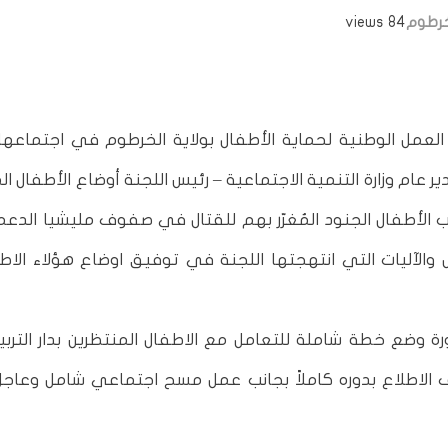
لخرطوم
84 views
العمل الوطنية لحماية الأطفال بولاية الخرطوم في اجتماعها
عام وزارة التنمية الاجتماعية – رئيس اللجنة أوضاع الأطفال ال
با والبالغ عددهم (233) طفل بجانب الأطفال الجنود المُغرّر بهم للقتال في صفوف مليشيا ال
اب ببحري والبالغ عددهم (51) طفل والآليات التي انتهجتها اللجنة في توفيق اوضاع هؤلاء ا
 وضع خطة شاملة للتعامل مع الاطفال المنتظرين بدار التربي
 الاطلاع بدوره كاملاً بجانب عمل مسح اجتماعي شامل وعاجل