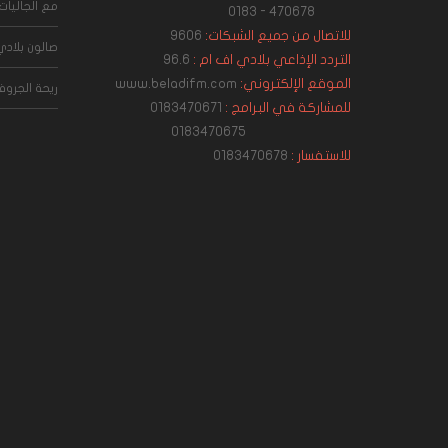
مع الجاليات
470678 - 0183
للاتصال من جميع الشبكات:
9606
صالون بلادي
التردد الإذاعي بلادي اف ام :
96.6
الموقع الإلكتروني:
www.beladifm.com
ريحة الجرو
للمشاركة في البرامج :
0183470671
0183470675
للاستفسار :
0183470678