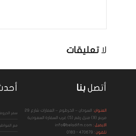
لا
تعليقات
أتصل
بنا
أحد
العنوان:
السودان – الخرطوم – العمارات شارع 29
سمر الحرو
مربع (9) منزل رقم (5) غرب السفارة السعودية
الايميل :
info@beladifm.com
مع المواطن
تلفون :
470679 - 0183