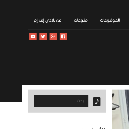
الموضوعات
منوعات
عن بلادي إف إم
البحث
عن: