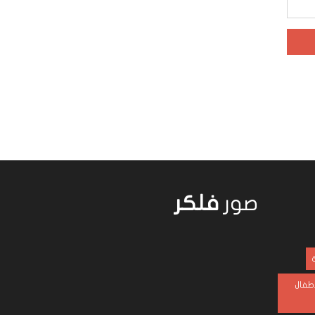
صور
فلكر
ة
أطفال