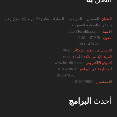
العنوان:
السودان – الخرطوم – العمارات شارع 29 مربع (9) منزل رقم
(5) غرب السفارة السعودية
الايميل :
info@beladifm.com
تلفون :
470679 - 0183
470678 - 0183
للاتصال من جميع الشبكات:
9606
التردد الإذاعي بلادي اف ام :
96.6
الموقع الإلكتروني:
www.beladifm.com
للمشاركة في البرامج :
0183470671
0183470675
للاستفسار :
0183470678
أحدث
البرامج