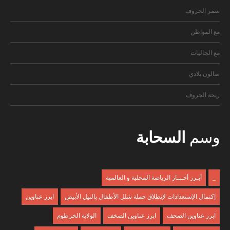
سمر الحروف
مع المواطن
مع الجاليات
صالون بلادي
ريحة الجروف
وسم
السحابة
_
أبـرز أخـبـار الرياضة المحلية و العالمية
إكتمال الإستعدادات لإنطلاق حملة شلل الأطفال بالنيل الأبيض
ابرز عناوين
ابرز عناوين الصحف
ابرز عناوين الصخف
الولاية الخرطوم