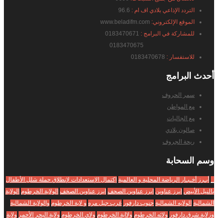
التردد الإذاعي بلادي اف ام :
96.6
الموقع الإلكتروني:
www.beladifm.com
للمشاركة في البرامج :
0183470671
0183470675
للاستفسار :
0183470678
أحدث
البرامج
سمر الحروف
مع المواطن
مع الجاليات
صالون بلادي
ريحة الجروف
وسم
السحابة
_
أبـرز أخـبـار الرياضة المحلية و العالمية
إكتمال الإستعدادات لإنطلاق حملة شلل الأطفال
بالنيل الأبيض
ابرز عناوين
ابرز عناوين الصحف
ابرز عناوين الصخف
الولاية الخرطوم
الولاية
الشمالية
الولايه الشمالية
جنوب دارفور
غرب جبل مره
و لاية الخرطوم
والولاية الشمالية
وزلاية شرق دارفور
ولائه الخرطوم
ولااية الخرطوم
ولاي الخرطوم
ولاية البحر الأحمر
ولاية