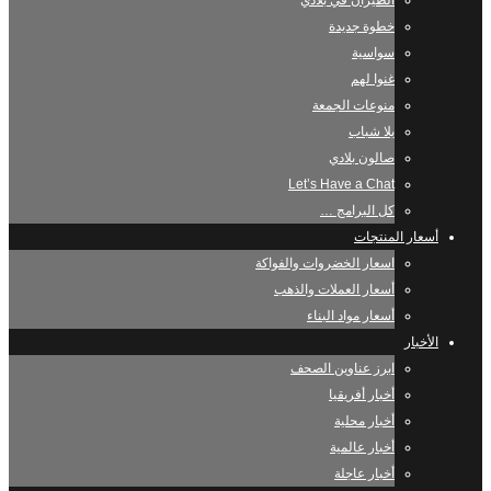
الطيران في بلادي
خطوة جديدة
سواسية
غنوا لهم
منوعات الجمعة
يلا شباب
صالون بلادي
Let’s Have a Chat
كل البرامج …
أسعار المنتجات
اسعار الخضروات والفواكة
أسعار العملات والذهب
أسعار مواد البناء
الأخبار
ابرز عناوين الصحف
أخبار أفريقيا
أخبار محلية
أخبار عالمية
أخبار عاجلة