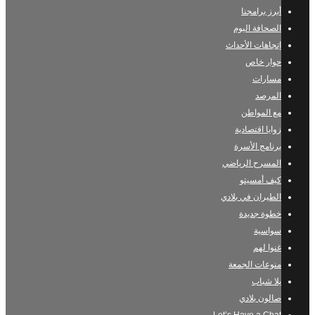
أبرز برامجنا
الصحافة اليوم
إتجاهات الأحداث
حوار خاص
مسارات
المرصد
مع المواطن
زوايا اقتصادية
برنامج الأسرة
المسرح الرياضي
كيف أمسيتو
الطيران في بلادي
خطوة جديدة
سواسية
غنوا لهم
منوعات الجمعة
يلا شباب
صالون بلادي