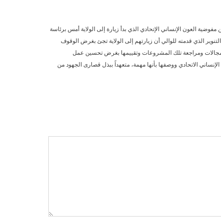
 مفوضية العون الإنساني الإتحادي الذي بدأ زيارة إلى الولاية أمس برئاسة
نوير الذي قدمته للوالي أن زيارتهم إلى الولاية تجئ بغرض الوقوف
 المجالات ومراجعة تلك المشروعات وتقييمها بغرض تحسين عمل
إنساني الاتحادي ووصفها بأنها مهمة، متعهداً ببذل قصارى الجهود من