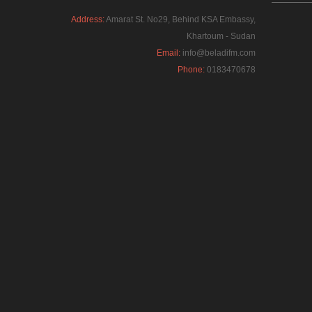
Address:
Amarat St. No29, Behind KSA Embassy,
Khartoum - Sudan
Email:
info@beladifm.com
Phone:
0183470678