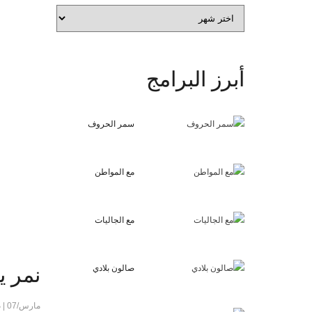
الأرشيف
أبرز
البرامج
سمر الحروف
مع المواطن
مع الجاليات
صالون بلادي
نمر ي
مارس/07 | م:12:59