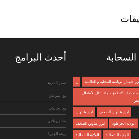
يقات
السحابة
أحدث
البرامج
رز أخـبـار الرياضة المحلية و العالمية
_
سمر الحروف
إستعدادات لإنطلاق حملة شلل الأطفال
مع المواطن
بيض
مع الجاليات
ابرز عناوين الصحف
ابرز عناوين
صالون بلادي
الولاية الخرطوم
ابرز عناوين الصخف
ريحة الجروف
الولايه الشمالية
الولاية الشمالية