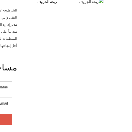
ريحة الجروف
الخرطوم- 2022/03/07 – إذاعة بلادي
التقى والي ش
مدير إدارة 
ميدانياً عل
المنظمات لضم
أجل إنجاحها 
مساح