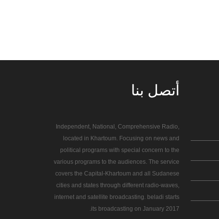
أتصل
بنا
Independent, National, Comprehensive Radio,
located in Khartoum. Focusing on news and
political programs with special concern to the
various programs to the audiences. The service
covers the Capital-Khartoum and all Sudanese
cities and states through different radio-waves,
internet and satellite broadcasting. beladi starts
its broadcasting on January 2017.