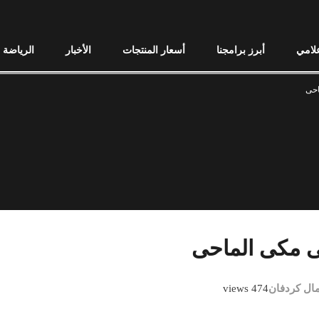
علامي
أبرز برامجنا
أسعار المنتجات
الأخبار
الرياضة
احى
نى مكى الماحى
مال كردفان
474 views