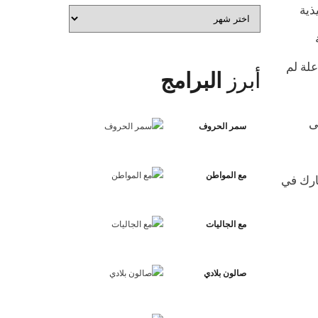
يذية
الأرشيف
علة لم
أبرز
البرامج
ى
سمر الحروف
مع المواطن
شارك في
مع الجاليات
صالون بلادي