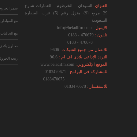
العنوان:
السودان – الخرطوم – العمارات شارع
سمر الحرو
29 مربع (9) منزل رقم (5) غرب السفارة
السعودية
مع المواطن
الايميل :
info@beladifm.com
مع الجاليات
تلفون :
470679 - 0183
470678 - 0183
صالون بلادي
للاتصال من جميع الشبكات:
9606
التردد الإذاعي بلادي اف ام :
96.6
ريحة الجرو
الموقع الإلكتروني:
www.beladifm.com
للمشاركة في البرامج :
0183470671
0183470675
للاستفسار :
0183470678