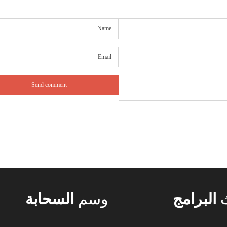
ث
البرامج
وسم
السحابة