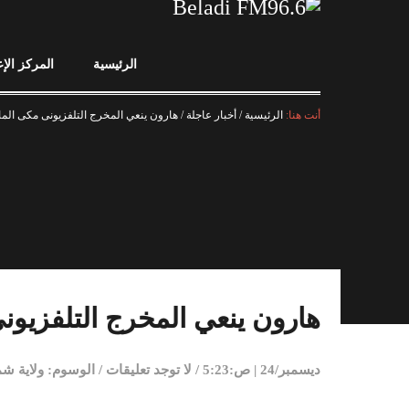
الرئيسية
المركز الإ
أنت هنا:
الرئيسية
/
أخبار عاجلة
/
هارون ينعي المخرج التلفزيونى مكى الم
هارون ينعي المخرج التلفزيو
ديسمبر/24 | ص:5:23
/
لا توجد تعليقات
/
الوسوم:
ولاية ش