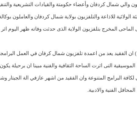
انا أحمد هارون والي شمال كردفان وأعضاء حكومتة والقيادات التشريعية والتنف
ة الولائية للاذاعة والتلفزيون بولاية شمال كردفان والعاملون بوكالة
كى الماحى المخرج بتلفزيون الولاية الذى حدثت وفاته ظهر اليوم اثر 
 ) ان الفقيد يعد من اعمدة تلفزيون شمال كرفان في العمل البرامج
موسيقية التى اثرت الساحة الثقافية والفنية مبينا ان برحيلة يكون
لكافة البرامج المتنوعة وان الفقيد من اشهر عازفي الة الجيتار و
محافل الفنية والادبية.