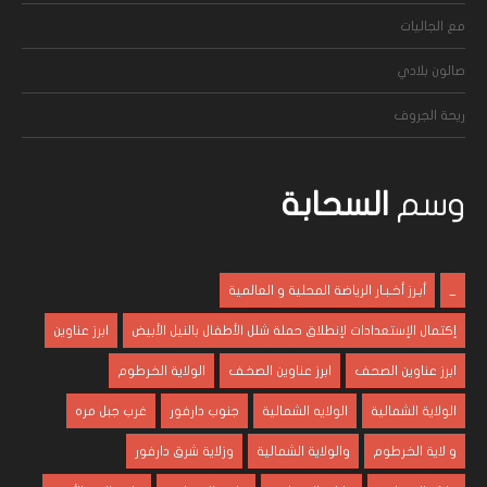
مع الجاليات
صالون بلادي
ريحة الجروف
وسم
السحابة
_
أبـرز أخـبـار الرياضة المحلية و العالمية
إكتمال الإستعدادات لإنطلاق حملة شلل الأطفال بالنيل الأبيض
ابرز عناوين
ابرز عناوين الصحف
ابرز عناوين الصخف
الولاية الخرطوم
الولاية الشمالية
الولايه الشمالية
جنوب دارفور
غرب جبل مره
و لاية الخرطوم
والولاية الشمالية
وزلاية شرق دارفور