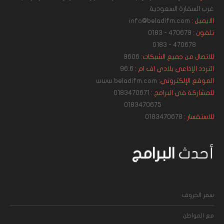
غرب السفارة السعودية
الايميل :
info@beladifm.com
تلفون :
470679 - 0183
470678 - 0183
للاتصال من جميع الشبكات:
9606
التردد الإذاعي بلادي اف ام :
96.6
الموقع الإلكتروني:
www.beladifm.com
للمشاركة في البرامج :
0183470671
0183470675
للاستفسار :
0183470678
أحدث
البرامج
سمر الحروف
مع المواطن