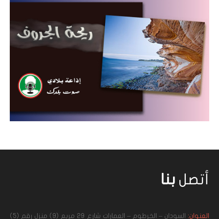
أتصل
بنا
العنوان:
السودان – الخرطوم – العمارات شارع 29 مربع (9) منزل رقم (5)