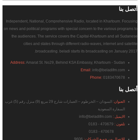
أتصل
بنا
Independent, National, Comprehensive Radio, located in Khartoum. Focusing
on news and political programs with special concern to the various programs to
the audiences. The service covers the Capital-Khartoum and all Sudanese
cities and states through different radio-waves, internet and satellite
broadcasting. beladi starts its broadcasting on January 2017.
Address:
Amarat St. No29, Behind KSA Embassy, Khartoum - Sudan
Email:
info@beladifm.com
Phone:
0183470678
أتصل
بنا
العنوان:
السودان – الخرطوم – العمارات شارع 29 مربع (9) منزل رقم (5) غرب
السفارة السعودية
الايميل :
info@beladifm.com
تلفون :
470679 - 0183
470678 - 0183
للاتصال من جميع الشبكات:
9606