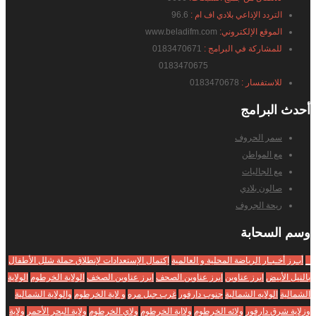
التردد الإذاعي بلادي اف ام :
96.6
الموقع الإلكتروني:
www.beladifm.com
للمشاركة في البرامج :
0183470671
0183470675
للاستفسار :
0183470678
أحدث
البرامج
سمر الحروف
مع المواطن
مع الجاليات
صالون بلادي
ريحة الجروف
وسم
السحابة
_
أبـرز أخـبـار الرياضة المحلية و العالمية
إكتمال الإستعدادات لإنطلاق حملة شلل الأطفال
بالنيل الأبيض
ابرز عناوين
ابرز عناوين الصحف
ابرز عناوين الصخف
الولاية الخرطوم
الولاية
الشمالية
الولايه الشمالية
جنوب دارفور
غرب جبل مره
و لاية الخرطوم
والولاية الشمالية
وزلاية شرق دارفور
ولائه الخرطوم
ولااية الخرطوم
ولاي الخرطوم
ولاية البحر الأحمر
ولاية