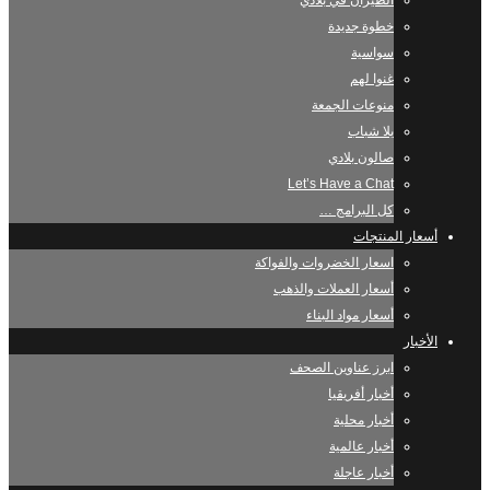
الطيران في بلادي
خطوة جديدة
سواسية
غنوا لهم
منوعات الجمعة
يلا شباب
صالون بلادي
Let’s Have a Chat
كل البرامج …
أسعار المنتجات
اسعار الخضروات والفواكة
أسعار العملات والذهب
أسعار مواد البناء
الأخبار
ابرز عناوين الصحف
أخبار أفريقيا
أخبار محلية
أخبار عالمية
أخبار عاجلة