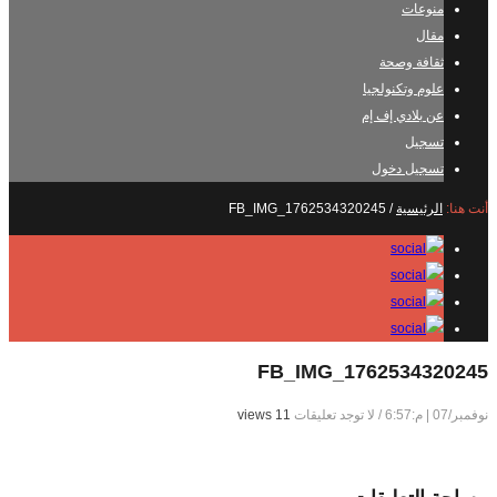
منوعات
مقال
ثقافة وصحة
علوم وتكنولجيا
عن بلادي إف إم
تسجيل
تسجيل دخول
أنت هنا:
الرئيسية
/
FB_IMG_1762534320245
FB_IMG_1762534320245
نوفمبر/07 | م:6:57
/
لا توجد تعليقات
11 views