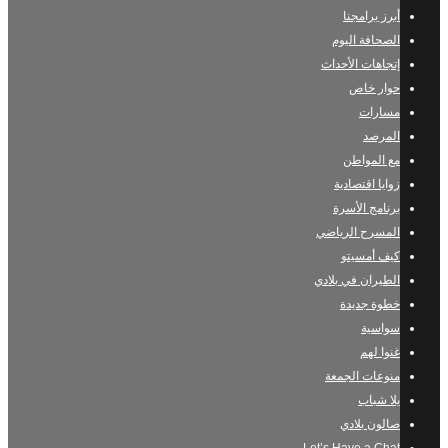
أبرز برامجنا
الصحافة اليوم
إتجاهات الأحداث
حوار خاص
مسارات
المرصد
مع المواطن
زوايا اقتصادية
برنامج الأسرة
المسرح الرياضي
كيف أمسيتو
الطيران في بلادي
خطوة جديدة
سواسية
غنوا لهم
منوعات الجمعة
يلا شباب
صالون بلادي