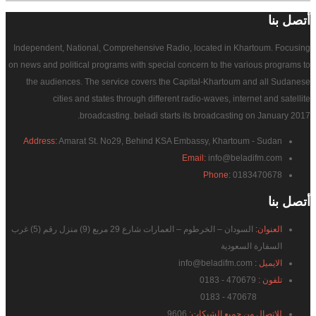
أتصل
بنا
Independent, National, Comprehensive Radio, located in Khartoum. Focusing
on news and political programs with special concern to the various programs to
the audiences. The service covers the Capital-Khartoum and all Sudanese
cities and states through different radio-waves, internet and satellite
broadcasting. beladi starts its broadcasting on January 2017.
Address:
Amarat St. No29, Behind KSA Embassy, Khartoum - Sudan
Email:
info@beladifm.com
Phone:
0183470678
أتصل
بنا
العنوان:
السودان – الخرطوم – العمارات شارع 29 مربع (9) منزل رقم (5) غرب
السفارة السعودية
الايميل :
info@beladifm.com
تلفون :
470679 - 0183
470678 - 0183
للاتصال من جميع الشبكات:
9606