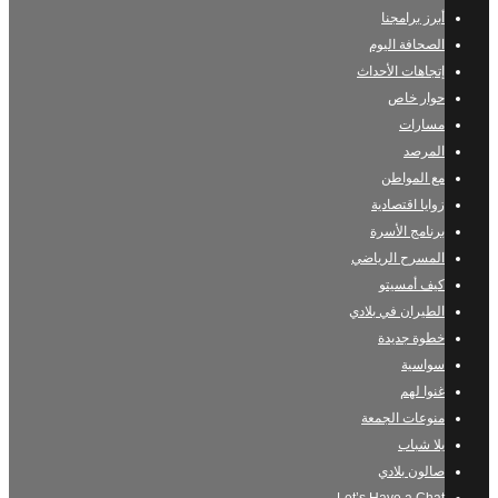
أبرز برامجنا
الصحافة اليوم
إتجاهات الأحداث
حوار خاص
مسارات
المرصد
مع المواطن
زوايا اقتصادية
برنامج الأسرة
المسرح الرياضي
كيف أمسيتو
الطيران في بلادي
خطوة جديدة
سواسية
غنوا لهم
منوعات الجمعة
يلا شباب
صالون بلادي