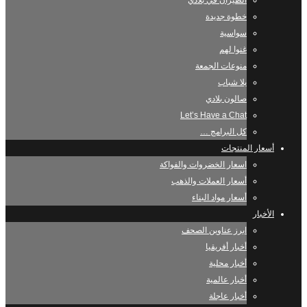
الطيران في بلادي
خطوة جديدة
سواسية
غنوا لهم
منوعات الجمعة
يلا شباب
صالون بلادي
Let’s Have a Chat
كل البرامج …
أسعار المنتجات
اسعار الخضروات والفواكة
أسعار العملات والذهب
أسعار مواد البناء
الأخبار
ابرز عناوين الصحف
أخبار أفريقيا
أخبار محلية
أخبار عالمية
أخبار عاجلة