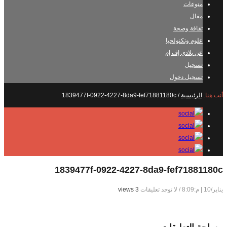
منوعات
مقال
ثقافة وصحة
علوم وتكنولجيا
عن بلادي إف إم
تسجيل
تسجيل دخول
أنت هنا:
الرئيسية
/
1839477f-0922-4227-8da9-fef71881180c
1839477f-0922-4227-8da9-fef71881180c
يناير/10 | م:8:09
/
لا توجد تعليقات
3 views