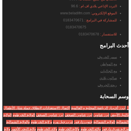
التردد الإذاعي بلادي اف ام :
96.6
الموقع الإلكتروني:
www.beladifm.com
للمشاركة في البرامج :
0183470671
0183470675
للاستفسار :
0183470678
أحدث
البرامج
سمر الحروف
مع المواطن
مع الجاليات
صالون بلادي
ريحة الجروف
وسم
السحابة
_
أبـرز أخـبـار الرياضة المحلية و العالمية
إكتمال الإستعدادات لإنطلاق حملة شلل الأطفال
بالنيل الأبيض
ابرز عناوين
ابرز عناوين الصحف
ابرز عناوين الصخف
الولاية الخرطوم
الولاية
الشمالية
الولايه الشمالية
جنوب دارفور
غرب جبل مره
و لاية الخرطوم
والولاية الشمالية
وزلاية شرق دارفور
ولائه الخرطوم
ولااية الخرطوم
ولاي الخرطوم
ولاية البحر الأحمر
ولاية