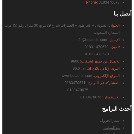
Phone:
0183470678
أتصل
بنا
العنوان:
السودان – الخرطوم – العمارات شارع 29 مربع (9) منزل رقم (5) غرب
السفارة السعودية
الايميل :
info@beladifm.com
تلفون :
470679 - 0183
470678 - 0183
للاتصال من جميع الشبكات:
9606
التردد الإذاعي بلادي اف ام :
96.6
الموقع الإلكتروني:
www.beladifm.com
للمشاركة في البرامج :
0183470671
0183470675
للاستفسار :
0183470678
أحدث
البرامج
سمر الحروف
مع المواطن