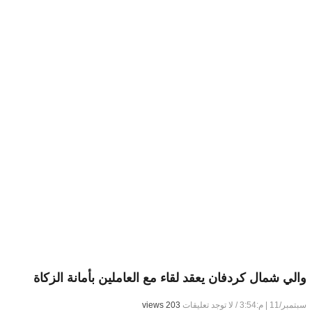
والي شمال كردفان يعقد لقاء مع العاملين بأمانة الزكاة
سبتمبر/11 | م:3:54
/
لا توجد تعليقات
203 views