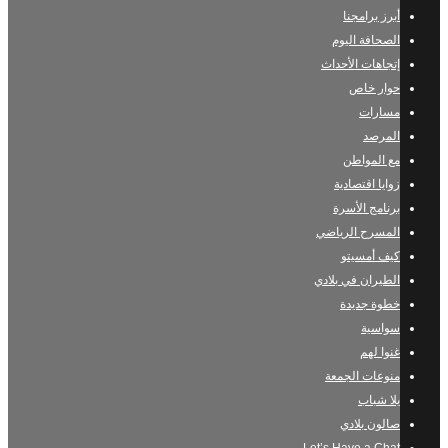
أبرز برامجنا
الصحافة اليوم
إتجاهات الأحداث
حوار خاص
مسارات
المرصد
مع المواطن
زوايا اقتصادية
برنامج الأسرة
المسرح الرياضي
كيف أمسيتو
الطيران في بلادي
خطوة جديدة
سواسية
غنوا لهم
منوعات الجمعة
يلا شباب
صالون بلادي