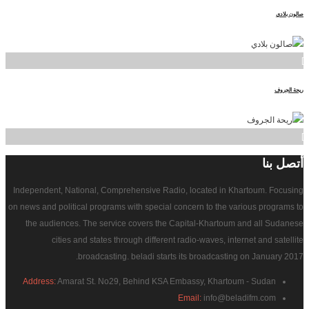
صالون بلادي
]
ريحة الجروف
]
أتصل
بنا
Independent, National, Comprehensive Radio, located in Khartoum. Focusing
on news and political programs with special concern to the various programs to
the audiences. The service covers the Capital-Khartoum and all Sudanese
cities and states through different radio-waves, internet and satellite
broadcasting. beladi starts its broadcasting on January 2017.
Address:
Amarat St. No29, Behind KSA Embassy, Khartoum - Sudan
Email:
info@beladifm.com