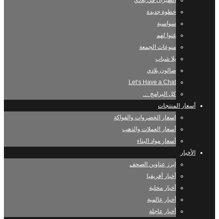
الطيران في بلادي
خطوة جديدة
سواسية
غنوا لهم
منوعات الجمعة
يلا شباب
صالون بلادي
Let’s Have a Chat
كل البرامج …
أسعار المنتجات
اسعار الخضروات والفواكة
أسعار العملات والذهب
أسعار مواد البناء
الأخبار
ابرز عناوين الصحف
أخبار أفريقيا
أخبار محلية
أخبار عالمية
أخبار عاجلة