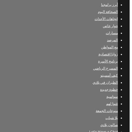
أبرز برامجنا
الصحافة اليوم
إتجاهات الأحداث
حوار خاص
مسارات
المرصد
مع المواطن
زوايا اقتصادية
برنامج الأسرة
المسرح الرياضي
كيف أمسيتو
الطيران في بلادي
خطوة جديدة
سواسية
غنوا لهم
منوعات الجمعة
يلا شباب
صالون بلادي