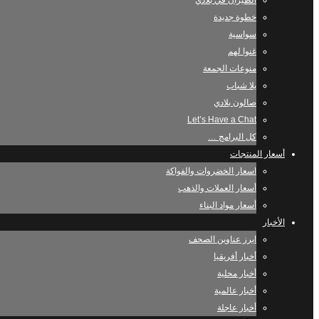
الطيران في بلادي
خطوة جديدة
سواسية
غنوا لهم
منوعات الجمعة
يلا شباب
صالون بلادي
Let’s Have a Chat
كل البرامج …
أسعار المنتجات
اسعار الخضروات والفواكة
أسعار العملات والذهب
أسعار مواد البناء
الأخبار
ابرز عناوين الصحف
أخبار أفريقيا
أخبار محلية
أخبار عالمية
أخبار عاجلة