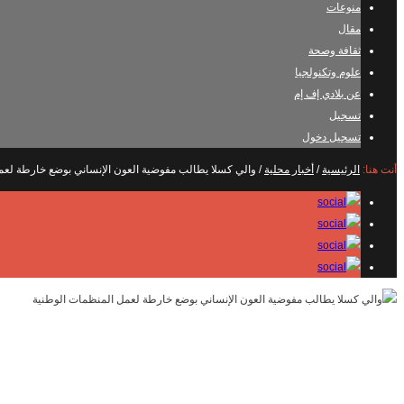
منوعات
مقال
ثقافة وصحة
علوم وتكنولجيا
عن بلادي إف إم
تسجيل
تسجيل دخول
أنت هنا:
الرئيسية
/
أخبار محلية
/
والي كسلا يطالب مفوضية العون الإنساني بوضع خارطة لعم