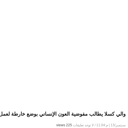
والي كسلا يطالب مفوضية العون الإنساني بوضع خارطة لعمل 
سبتمبر/13 | م:11:04
/
لا توجد تعليقات
225 views