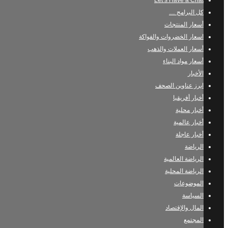
Let’s Have a Chat
كل البرامج …
أسعار المنتجات
اسعار الخضروات والفواكة
أسعار العملات والذهب
أسعار مواد البناء
الأخبار
ابرز عناوين الصحف
أخبار أفريقيا
أخبار محلية
أخبار عالمية
أخبار عاجلة
الرياضة
الرياضة العالمية
الرياضة المحلية
الموضوعات
السياسة
المال والإقتصاد
المجتمع