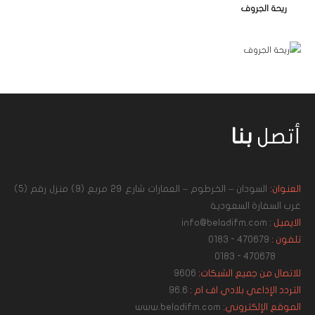
ريحة الجروف
أتصل
بنا
العنوان:
السودان – الخرطوم – العمارات شارع 29 مربع (9) منزل رقم (5)
غرب السفارة السعودية
الايميل :
info@beladifm.com
تلفون :
470679 - 0183
470678 - 0183
للاتصال من جميع الشبكات:
9606
التردد الإذاعي بلادي اف ام :
96.6
الموقع الإلكتروني:
www.beladifm.com