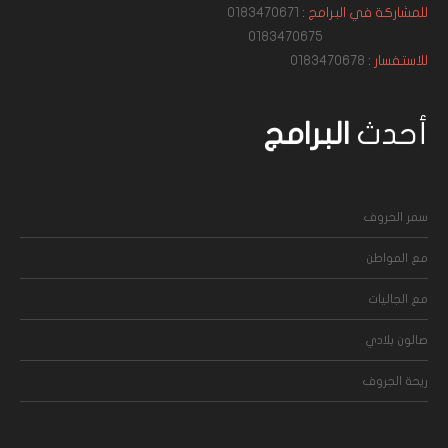
للمشاركة في البرامج :
0183470671
0183470675
للاستفسار :
0183470678
أحدث
البرامج
سمر الحروف
مع المواطن
مع الجاليات
صالون بلادي
ريحة الجروف