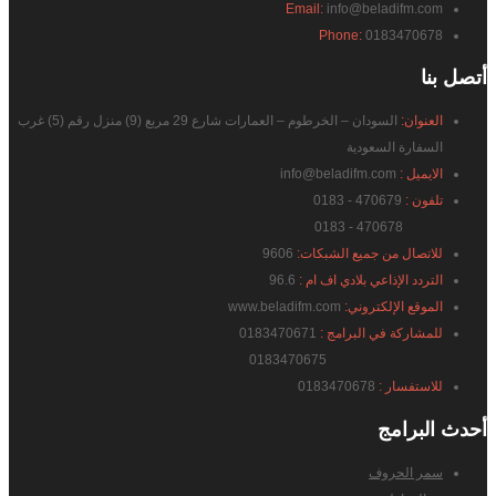
Email:
info@beladifm.com
Phone:
0183470678
أتصل
بنا
العنوان:
السودان – الخرطوم – العمارات شارع 29 مربع (9) منزل رقم (5) غرب
السفارة السعودية
الايميل :
info@beladifm.com
تلفون :
470679 - 0183
470678 - 0183
للاتصال من جميع الشبكات:
9606
التردد الإذاعي بلادي اف ام :
96.6
الموقع الإلكتروني:
www.beladifm.com
للمشاركة في البرامج :
0183470671
0183470675
للاستفسار :
0183470678
أحدث
البرامج
سمر الحروف