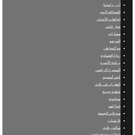
أبرز برامجنا
الصحافة اليوم
إتجاهات الأحداث
حوار خاص
مسارات
المرصد
مع المواطن
زوايا اقتصادية
برنامج الأسرة
المسرح الرياضي
كيف أمسيتو
الطيران في بلادي
خطوة جديدة
سواسية
غنوا لهم
منوعات الجمعة
يلا شباب
صالون بلادي