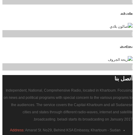
]
صالون بلادي
]
ريحة الجروف
]
أتصل
بنا
Independent, National, Comprehensive Radio, located in Khartoum. Focusing
on news and political programs with special concern to the various programs to
the audiences. The service covers the Capital-Khartoum and all Sudanese
cities and states through different radio-waves, internet and satellite
broadcasting. beladi starts its broadcasting on January 2017.
Address:
Amarat St. No29, Behind KSA Embassy, Khartoum - Sudan