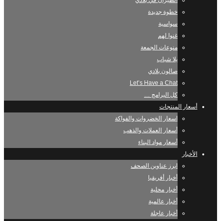
الطيران في بلادي
خطوة جديدة
سواسية
غنوا لهم
منوعات الجمعة
يلا شباب
صالون بلادي
Let’s Have a Chat
كل البرامج …
أسعار المنتجات
اسعار الخضروات والفواكة
أسعار العملات والذهب
أسعار مواد البناء
الأخبار
ابرز عناوين الصحف
أخبار أفريقيا
أخبار محلية
أخبار عالمية
أخبار عاجلة