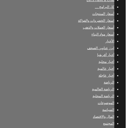
Let’s Have a Chat
كل البرامج …
أسعار المنتجات
اسعار الخضروات والفواكة
أسعار العملات والذهب
أسعار مواد البناء
الأخبار
ابرز عناوين الصحف
أخبار أفريقيا
أخبار محلية
أخبار عالمية
أخبار عاجلة
الرياضة
الرياضة العالمية
الرياضة المحلية
الموضوعات
السياسة
المال والإقتصاد
المجتمع