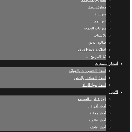
الطيران في بلادي
خطوة جديدة
سواسية
غنوا لهم
منوعات الجمعة
يلا شباب
صالون بلادي
Let’s Have a Chat
كل البرامج …
أسعار المنتجات
اسعار الخضروات والفواكة
أسعار العملات والذهب
أسعار مواد البناء
الأخبار
ابرز عناوين الصحف
أخبار أفريقيا
أخبار محلية
أخبار عالمية
أخبار عاجلة