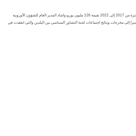
أعربت وزارة الخارجية عن شكر وتقدير السودان للسويد على إستئناف الدعم التنموي من وكالة التعاون التنموي السويدية والاتفاق على برنامج تنفيذي للتعاون التنموي بين البلدين خلال الفترة من 2017 إلى 2022 بقيمة 126 مليون يورو،واشاد المدير العام للشؤون الأوروبية
يرا إلى مخرجات ونتائج اجتماعات لجنة التشاور السياسي بين البلدين والتي انعقدت في