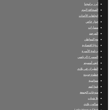
أبرز برامجنا
الصحافة اليوم
إتجاهات الأحداث
حوار خاص
مسارات
المرصد
مع المواطن
زوايا اقتصادية
برنامج الأسرة
المسرح الرياضي
كيف أمسيتو
الطيران في بلادي
خطوة جديدة
سواسية
غنوا لهم
منوعات الجمعة
يلا شباب
صالون بلادي