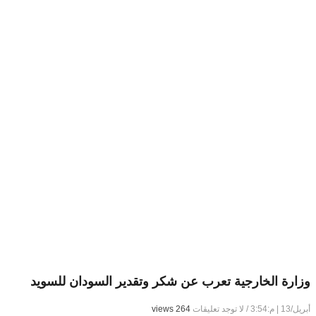
وزارة الخارجية تعرب عن شكر وتقدير السودان للسويد
أبريل/13 | م:3:54
/
لا توجد تعليقات
264 views