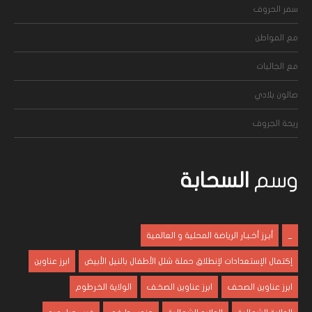
سمر الحروف
مع المواطن
مع الجاليات
صالون بلادي
ريحة الجروف
وسم
السحابة
_
أبـرز أخـبـار الرياضة المحلية و العالمية
إكتمال الإستعدادات لإنطلاق حملة شلل الأطفال بالنيل الأبيض
ابرز عناوين
ابرز عناوين الصحف
ابرز عناوين الصخف
الولاية الخرطوم