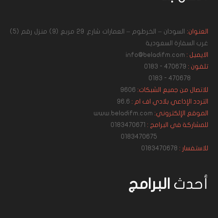
العنوان:
السودان – الخرطوم – العمارات شارع 29 مربع (9) منزل رقم (5)
غرب السفارة السعودية
الايميل :
info@beladifm.com
تلفون :
470679 - 0183
470678 - 0183
للاتصال من جميع الشبكات:
9606
التردد الإذاعي بلادي اف ام :
96.6
الموقع الإلكتروني:
www.beladifm.com
للمشاركة في البرامج :
0183470671
0183470675
للاستفسار :
0183470678
أحدث
البرامج