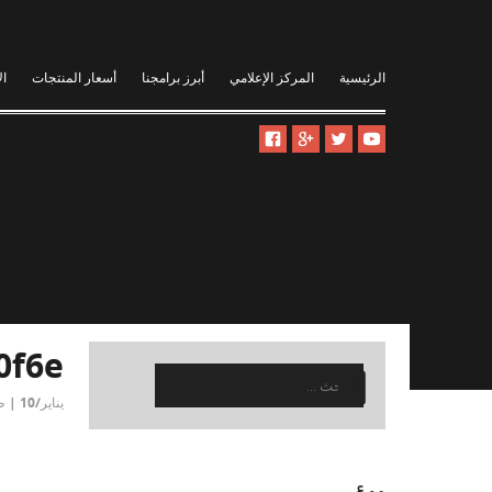
الرئيسية
المركز الإعلامي
أبرز برامجنا
أسعار المنتجات
ال
0f6e
البحث
عن:
يناير/10 | ص:10:16