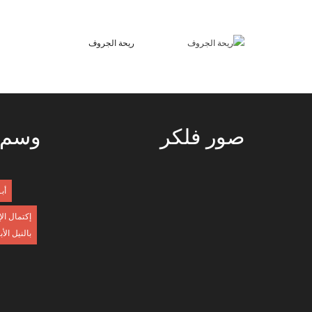
ريحة الجروف
صور
فلكر
وسم
أب
إكتمال ال
بالنيل الأ