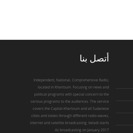
أتصل
بنا
Independent, National, Comprehensive Radio,
located in Khartoum. Focusing on news and
political programs with special concern to the
various programs to the audiences. The service
covers the Capital-Khartoum and all Sudanese
cities and states through different radio-waves,
internet and satellite broadcasting. beladi starts
its broadcasting on January 2017.