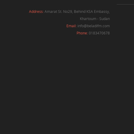
Address:
Amarat St. No29, Behind KSA Embassy,
Khartoum - Sudan
Email:
info@beladifm.com
Phone:
0183470678