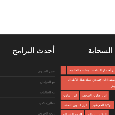
السحابة
أحدث
البرامج
ـرز أخـبـار الرياضة المحلية و العالمية
_
سمر الحروف
إستعدادات لإنطلاق حملة شلل الأطفال
مع المواطن
بيض
مع الجاليات
ابرز عناوين الصحف
ابرز عناوين
صالون بلادي
الولاية الخرطوم
ابرز عناوين الصخف
ريحة الجروف
الولايه الشمالية
الولاية الشمالية