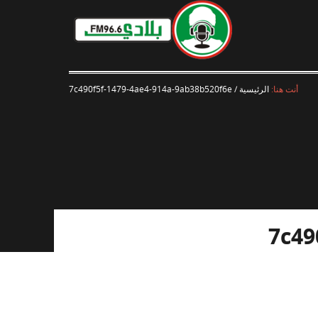
أنت هنا:
الرئيسية
/
7c490f5f-1479-4ae4-914a-9ab38b520f6e
7c49