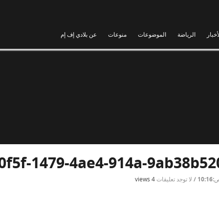
أخبار
الرياضة
الموضوعات
منوعات
عن بلادي إف إم
0f5f-1479-4ae4-914a-9ab38b52
/
لا توجد تعليقات
4 views