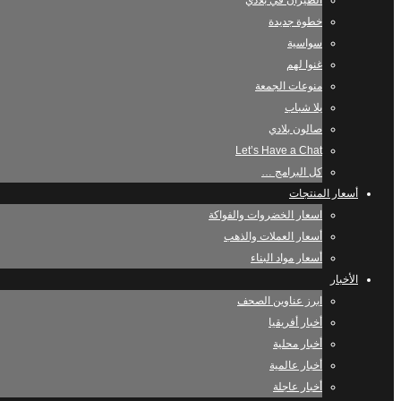
الطيران في بلادي
خطوة جديدة
سواسية
غنوا لهم
منوعات الجمعة
يلا شباب
صالون بلادي
Let’s Have a Chat
كل البرامج …
أسعار المنتجات
اسعار الخضروات والفواكة
أسعار العملات والذهب
أسعار مواد البناء
الأخبار
ابرز عناوين الصحف
أخبار أفريقيا
أخبار محلية
أخبار عالمية
أخبار عاجلة