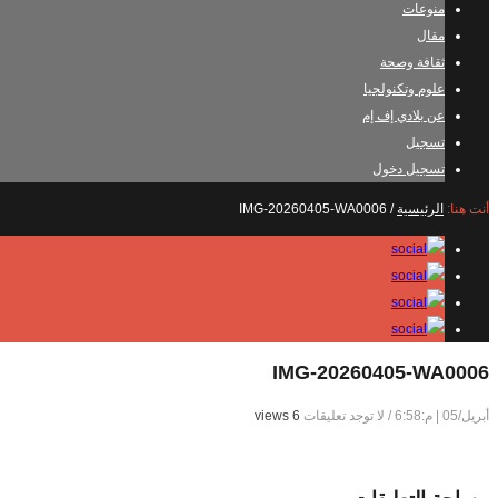
منوعات
مقال
ثقافة وصحة
علوم وتكنولجيا
عن بلادي إف إم
تسجيل
تسجيل دخول
أنت هنا:
الرئيسية
/
IMG-20260405-WA0006
IMG-20260405-WA0006
أبريل/05 | م:6:58
/
لا توجد تعليقات
6 views