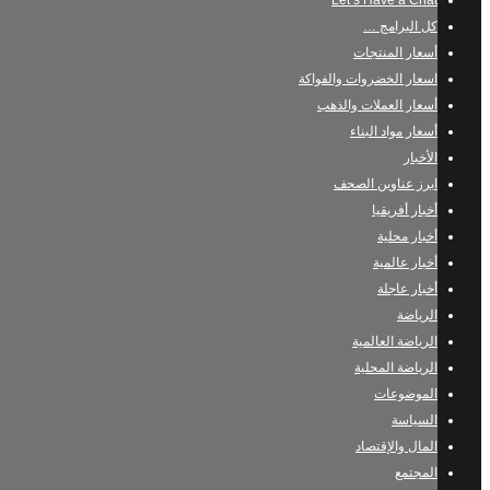
Let’s Have a Chat
كل البرامج …
أسعار المنتجات
اسعار الخضروات والفواكة
أسعار العملات والذهب
أسعار مواد البناء
الأخبار
ابرز عناوين الصحف
أخبار أفريقيا
أخبار محلية
أخبار عالمية
أخبار عاجلة
الرياضة
الرياضة العالمية
الرياضة المحلية
الموضوعات
السياسة
المال والإقتصاد
المجتمع