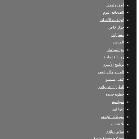
أبرز برامجنا
الصحافة اليوم
إتجاهات الأحداث
حوار خاص
مسارات
المرصد
مع المواطن
زوايا اقتصادية
برنامج الأسرة
المسرح الرياضي
كيف أمسيتو
الطيران في بلادي
خطوة جديدة
سواسية
غنوا لهم
منوعات الجمعة
يلا شباب
صالون بلادي