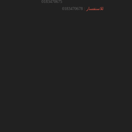
0183470675
للاستفسار :
0183470678