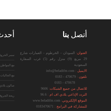
أتصل
بنا
أحد
العنوان:
السودان – الخرطوم – العمارات شارع
سمر الحرو
29 مربع (9) منزل رقم (5) غرب السفارة
السعودية
مع المواطن
الايميل :
info@beladifm.com
مع الجاليات
تلفون :
470679 - 0183
470678 - 0183
صالون بلادي
للاتصال من جميع الشبكات:
9606
التردد الإذاعي بلادي اف ام :
96.6
ريحة الجرو
الموقع الإلكتروني:
www.beladifm.com
للمشاركة في البرامج :
0183470671