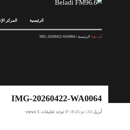
الرئيسية
المركز الإ
أنت هنا:
الرئيسية
/
IMG-20260422-WA0064
IMG-20260422-WA0064
أبريل/22 | م:8:25
/
لا توجد تعليقات
5 views