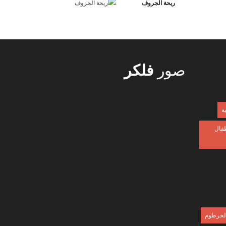
ريحة الجروف
صور
فلكر
ية
طفال
 الخرطوم