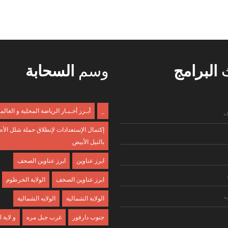
ث
البرامج
وسم
السحابة
_
أبـرز أخـبـار الرياضة المحلية و العالم
ف
إكتمال الإستعدادات لإنطلاق حملة شلل الأ
بالنيل الأبيض
ابرز عناوين
ابرز عناوين الصحف
ابرز عناوين الصخف
الولاية الخرطوم
ف
الولاية الشمالية
الولايه الشمالية
جنوب دارفور
غرب جبل مره
و لاية