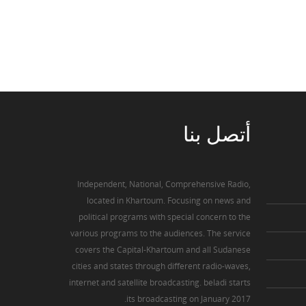
أتصل
بنا
Independent, National, Comprehensive Radio,
located in Khartoum. Focusing on news and
political programs with special concern to the
various programs to the audiences. The service
covers the Capital-Khartoum and all Sudanese
cities and states through different radio-waves,
internet and satellite broadcasting. beladi starts
its broadcasting on January 2017.