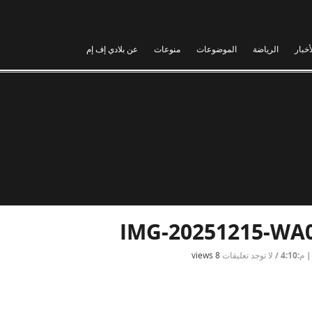
أخبار
الرياضة
الموضوعات
منوعات
عن بلادي إف إم
IMG-20251215-WA
/
لا توجد تعليقات
8 views