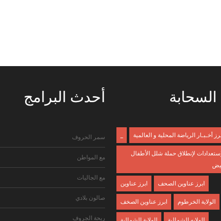
السحابة
أحدث
البرامج
ـرز أخـبـار الرياضة المحلية و العالمية
_
سمر الحروف
إستعدادات لإنطلاق حملة شلل الأطفال
مع المواطن
بيض
مع الجاليات
ابرز عناوين الصحف
ابرز عناوين
صالون بلادي
الولاية الخرطوم
ابرز عناوين الصخف
ريحة الجروف
الولايه الشمالية
الولاية الشمالية