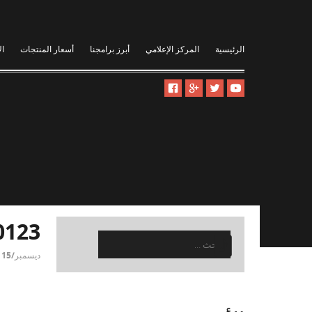
الرئيسية
المركز الإعلامي
أبرز برامجنا
أسعار المنتجات
ال
0123
البحث
عن:
ديسمبر/15 | م:4:10