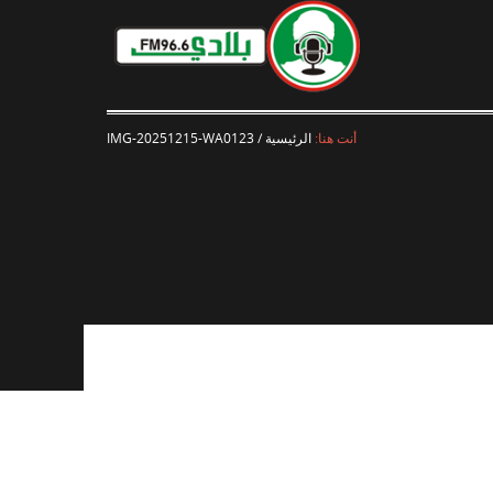
أنت هنا:
الرئيسية
/
IMG-20251215-WA0123