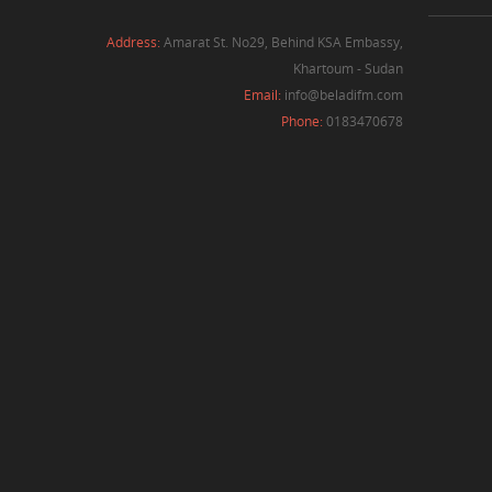
Address:
Amarat St. No29, Behind KSA Embassy,
Khartoum - Sudan
Email:
info@beladifm.com
Phone:
0183470678