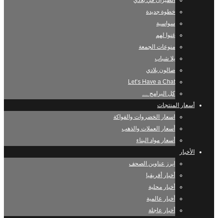
الطيران في بلادي
خطوة جديدة
سواسية
غنوا لهم
منوعات الجمعة
يلا شباب
صالون بلادي
Let’s Have a Chat
كل البرامج …
أسعار المنتجات
اسعار الخضروات والفواكة
أسعار العملات والذهب
أسعار مواد البناء
الأخبار
ابرز عناوين الصحف
أخبار أفريقيا
أخبار محلية
أخبار عالمية
أخبار عاجلة