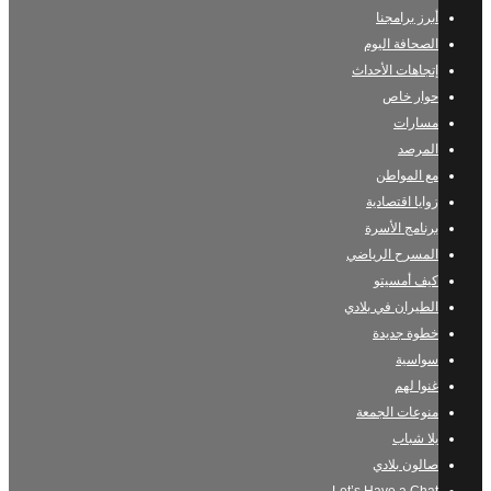
أبرز برامجنا
الصحافة اليوم
إتجاهات الأحداث
حوار خاص
مسارات
المرصد
مع المواطن
زوايا اقتصادية
برنامج الأسرة
المسرح الرياضي
كيف أمسيتو
الطيران في بلادي
خطوة جديدة
سواسية
غنوا لهم
منوعات الجمعة
يلا شباب
صالون بلادي