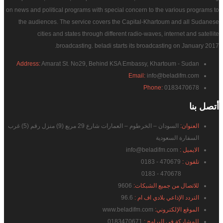
on news and political programs with special concern to the various programs to
the audiences. The service covers the Capital-Khartoum and all Sudanese
cities and states through different radio-waves, internet and satellite
broadcasting. beladi starts its broadcasting on January 2017.
Address:
Amarat St. No29, Behind KSA Embassy, Khartoum - Sudan
Email:
info@beladifm.com
Phone:
0183470678
أتصل
بنا
العنوان:
السودان – الخرطوم – العمارات شارع 29 مربع (9) منزل رقم (5) غرب
السفارة السعودية
الايميل :
info@beladifm.com
تلفون :
470679 - 0183
470678 - 0183
للاتصال من جميع الشبكات:
9606
التردد الإذاعي بلادي اف ام :
96.6
الموقع الإلكتروني:
www.beladifm.com
للمشاركة في البرامج :
0183470671