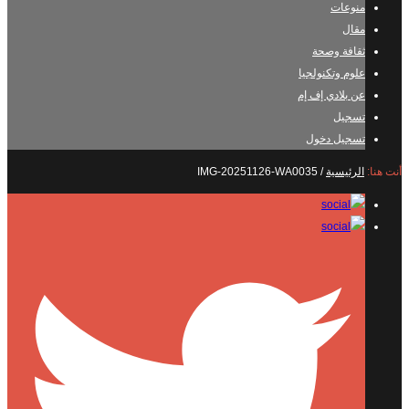
منوعات
مقال
ثقافة وصحة
علوم وتكنولجيا
عن بلادي إف إم
تسجيل
تسجيل دخول
أنت هنا:
الرئيسية
/
IMG-20251126-WA0035