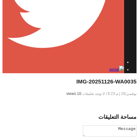
IMG-20251126-WA0035
نوفمبر/26 | م:8:23
/
لا توجد تعليقات
10 views
مساحة
التعليقات