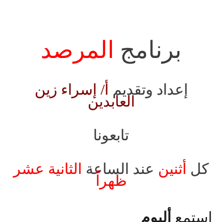
برنامج
المرصد
إعداد وتقديم
أ/ إسراء زين
العابدين
تابعونا
كل
أثنين
عند الساعة
الثانية عشر
ظهراً
استمع
ألبوم