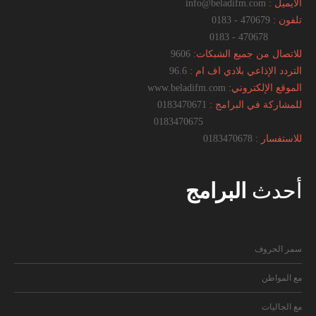
الايميل :
info@beladifm.com
تلفون :
470679 - 0183
470678 - 0183
للاتصال من جميع الشبكات:
9606
التردد الإذاعي بلادي اف ام :
96.6
الموقع الإلكتروني:
www.beladifm.com
للمشاركة في البرامج :
0183470671
0183470675
للاستفسار :
0183470678
أحدث
البرامج
سمر الحروف
مع المواطن
مع الجاليات