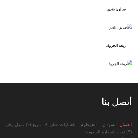
صالون بلادي
ريحة الجروف
أتصل
بنا
العنوان:
السودان – الخرطوم – العمارات شارع 29 مربع (9) منزل رقم
(5) غرب السفارة السعودية