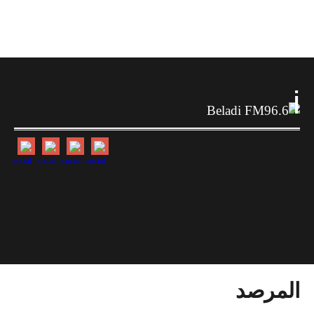
i
المرصد