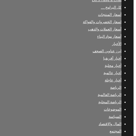
Let’s Have a Chat
كل البرامج …
أسعار المنتجات
اسعار الخضروات والفواكة
أسعار العملات والذهب
أسعار مواد البناء
الأخبار
ابرز عناوين الصحف
أخبار أفريقيا
أخبار محلية
أخبار عالمية
أخبار عاجلة
الرياضة
الرياضة العالمية
الرياضة المحلية
الموضوعات
السياسة
المال والإقتصاد
المجتمع