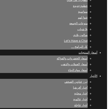
الطيران في بلادي
خطوة جديدة
سواسية
غنوا لهم
منوعات الجمعة
يلا شباب
صالون بلادي
Let’s Have a Chat
كل البرامج …
أسعار المنتجات
اسعار الخضروات والفواكة
أسعار العملات والذهب
أسعار مواد البناء
الأخبار
ابرز عناوين الصحف
أخبار أفريقيا
أخبار محلية
أخبار عالمية
أخبار عاجلة