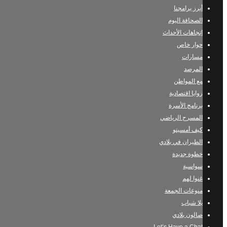
أبرز برامجنا
الصحافة اليوم
إتجاهات الأحداث
حوار خاص
مسارات
المرصد
مع المواطن
زوايا اقتصادية
برنامج الأسرة
المسرح الرياضي
كيف أمسيتو
الطيران في بلادي
خطوة جديدة
سواسية
غنوا لهم
منوعات الجمعة
يلا شباب
صالون بلادي